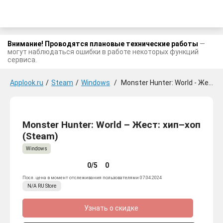
Внимание! Проводятся плановые технические работы
—
могут наблюдаться ошибки в работе некоторых функций
сервиса.
Applook.ru
/
Steam
/
Windows
/
Monster Hunter: World - Жест: хип-хоп
Monster Hunter: World – Жест: хип–хоп
(Steam)
Windows
0/5
0
Посл. цена в момент отслеживания пользователями 07.04.2024
N/A
RU
Store
Узнать о скидке