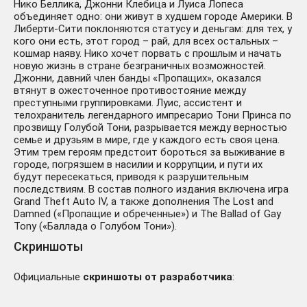
Нико Беллика, Джонни Клебица и Луиса Лопеса
объединяет одно: они живут в худшем городе Америки. В
Либерти-Сити поклоняются статусу и деньгам: для тех, у
кого они есть, этот город – рай, для всех остальных –
кошмар наяву. Нико хочет порвать с прошлым и начать
новую жизнь в стране безграничных возможностей.
Джонни, давний член банды «Пропащих», оказался
втянут в ожесточенное противостояние между
преступными группировками. Луис, ассистент и
телохранитель легендарного импресарио Тони Принса по
прозвищу Голубой Тони, разрывается между верностью
семье и друзьям в мире, где у каждого есть своя цена.
Этим трем героям предстоит бороться за выживание в
городе, погрязшем в насилии и коррупции, и пути их
будут пересекаться, приводя к разрушительным
последствиям. В состав полного издания включена игра
Grand Theft Auto IV, а также дополнения The Lost and
Damned («Пропащие и обреченные») и The Ballad of Gay
Tony («Баллада о Голубом Тони»).
Скриншоты
Официальные
скриншоты от разработчика
: