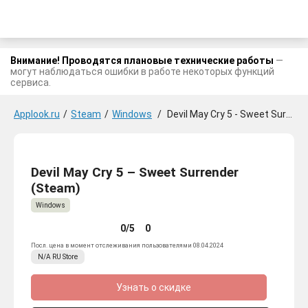
Внимание! Проводятся плановые технические работы
—
могут наблюдаться ошибки в работе некоторых функций
сервиса.
Applook.ru
/
Steam
/
Windows
/
Devil May Cry 5 - Sweet Surrender
Devil May Cry 5 – Sweet Surrender
(Steam)
Windows
0/5
0
Посл. цена в момент отслеживания пользователями 08.04.2024
N/A
RU
Store
Узнать о скидке