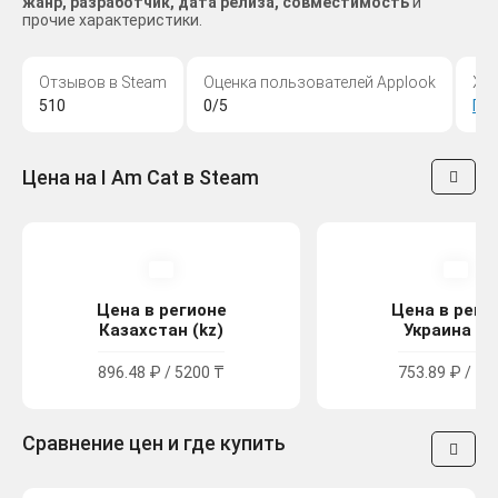
жанр, разработчик, дата релиза, совместимость
и
прочие характеристики.
Отзывов в Steam
Оценка пользователей Applook
Жа
510
0/5
Пр
Цена на I Am Cat в Steam
Цена в регионе
Цена в реги
Казахстан (kz)
Украина (u
896.48 ₽ / 5200 ₸
753.89 ₽ / 41
Сравнение цен и где купить