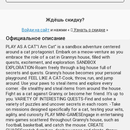
Ждёшь скидку?
Войди на сайт
и нажми «
Узнать о скидке
»
Официальное описание
PLAY AS A CAT"I Am Cat" is a sandbox adventure centered
around a cat protagonist. Embark on a meow-venture as you
embrace the role of a cat in Grannys house, filled with
quests, excitement, and exploration. SANDBOX
EXPLORATION-Roam freely through a big house full of
secrets and quests. Granny’s house becomes your personal
playground. FEEL LIKE A CAT-Cook, throw, run, and jump
around. Use your paws to steal items and explore every
corner. -Be stealthy and steal items from around the house.
Fight as a cat against Granny, or become her friend. It’s up to
you. VARIETY OF INTERESTING QUESTS-Find and solve a
variety of puzzles and uncover secrets in each room. -Take
on missions designed specifically for a cat, testing your wits,
agility, and curiosity. PLAY MINI-GAMESEngage in entertaining
mini-games scattered throughout Granny’s house, such as
football, basketball, and catch the mouse. CREATE