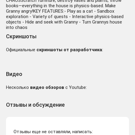
CHAOSScratch furniture, destroy vases and plants, throw
books—everything in the house is physics-based. Make
Granny angry!KEY FEATURES:- Play as a cat - Sandbox
exploration - Variety of quests - Interactive physics-based
objects - Hide and seek with Granny - Turn Grannys house
into chaos
Скриншоты
Официальные
скриншоты от разработчика
:
Видео
Несколько
видео обзоров
с Youtube:
Отзывы и обсуждение
Отзывы еще не оставляли, написать: