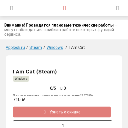
Внимание! Проводятся плановые технические работы
—
могут наблюдаться ошибки в работе некоторых функций
сервиса.
Applook.ru
/
Steam
/
Windows
/
I Am Cat
I Am Cat (Steam)
Windows
0/5
0
Посл. цена в момент отслеживания пользователями 23.07.2026
710 ₽
Узнать о скидке