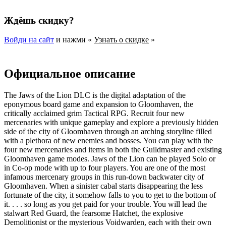
Ждёшь скидку?
Войди на сайт
и нажми «
Узнать о скидке
»
Официальное описание
The Jaws of the Lion DLC is the digital adaptation of the
eponymous board game and expansion to Gloomhaven, the
critically acclaimed grim Tactical RPG. Recruit four new
mercenaries with unique gameplay and explore a previously hidden
side of the city of Gloomhaven through an arching storyline filled
with a plethora of new enemies and bosses. You can play with the
four new mercenaries and items in both the Guildmaster and existing
Gloomhaven game modes. Jaws of the Lion can be played Solo or
in Co-op mode with up to four players. You are one of the most
infamous mercenary groups in this run-down backwater city of
Gloomhaven. When a sinister cabal starts disappearing the less
fortunate of the city, it somehow falls to you to get to the bottom of
it. . . . so long as you get paid for your trouble. You will lead the
stalwart Red Guard, the fearsome Hatchet, the explosive
Demolitionist or the mysterious Voidwarden, each with their own