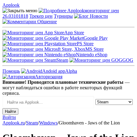
Applook
Applook
мониторинг цен
26.03101818
Трекер цен
Турниры
Новости
Общение
App Store
Google Play
PS Store
MS Store
Nintendo eShop
Steam
GOG
Помощь
Andoid app
Alpha
Авторизация
Внимание! Проводятся плановые технические работы
—
могут наблюдаться ошибки в работе некоторых функций
сервиса.
Войти
Applook.ru
/
Steam
/
Windows
/
Gloomhaven - Jaws of the Lion