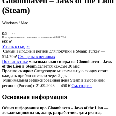
Gloomhaven – Jaws of the Lion
(Steam)
Windows / Mac
0/5
0
Посл. цена в момент отслеживания пользователями 08.04.2024
600 ₽
Узнать о скидке
Самый выгодный регион для покупки в Steam: Turkey —
514.79 ₽
См. цены в регионах
По статистике
максимальная скидка на Gloomhaven – Jaws
of the Lion в Steam
делается каждые 30 мес.
Прогноз скидки:
Следующую максимальную скидку стоит
ожидать приблизительно через 2 дн.
Минимальная зафиксированная цена Steam в выбранном
регионе (Россия) с 21.09.2023 — 450 ₽
См. график
Основная информация
Общая
информация про Gloomhaven – Jaws of the Lion —
локализация/языки, жанр, разработчик, дата релиза,