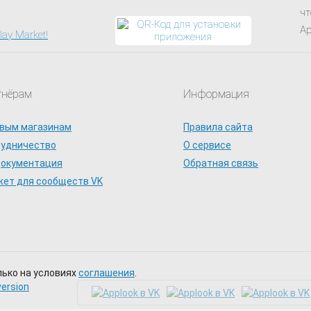
чт
Ap
тнёрам
Информация
SEPARATE WAYS (STEAM/RU) 0%💳 + ПОДАРОК
вым магазинам
Правила сайта
рудничество
О сервисе
документация
Обратная связь
ет для сообществ VK
 4 Remake 🔑- Выбор издания - Standart/Gold/Trilogy Steam ключ
лько на условиях
соглашения
.
version