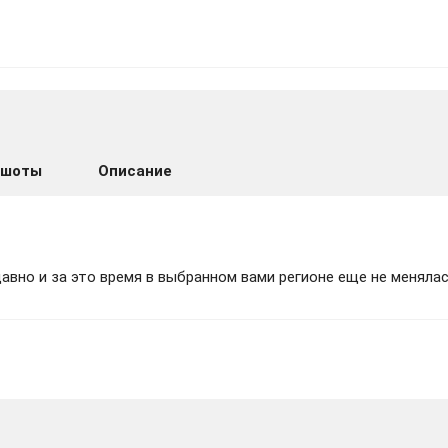
make Deluxe ВСЕ DLC | АВТОВЫДАЧА 24/7
ншоты
Описание
вно и за это время в выбранном вами регионе еще не менялас
emake 🔵(STEAM/СНГ) КЛЮЧ