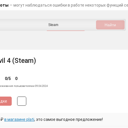
боты
— могут наблюдаться ошибки в работе некоторых функций с
vil 4 (Steam)
0/5
0
леживания пользователями 09.04.2024
идке
 ₽
в магазине plati
, это самое выгодное предложение!