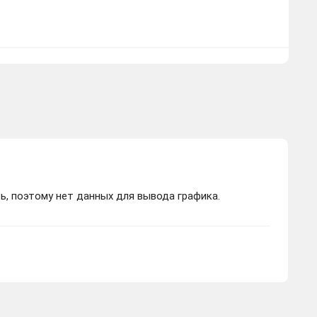
100 ₽
Купить
-2503.97 руб.
ь, поэтому нет данных для вывода графика.
490 ₽
Купить
-2113.97 руб.