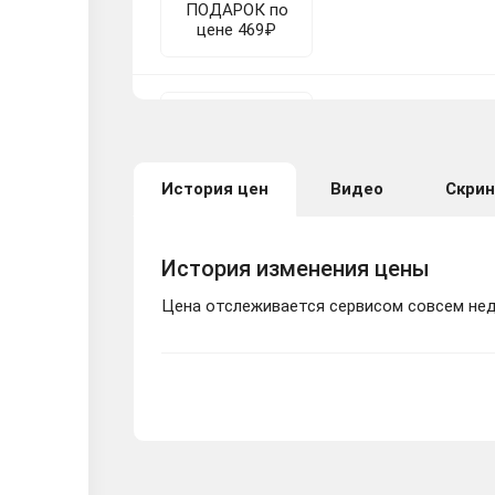
Resident Evil 4 Re
История цен
Видео
Скри
История изменения цены
Цена отслеживается сервисом совсем неда
Resident Evil 4 R