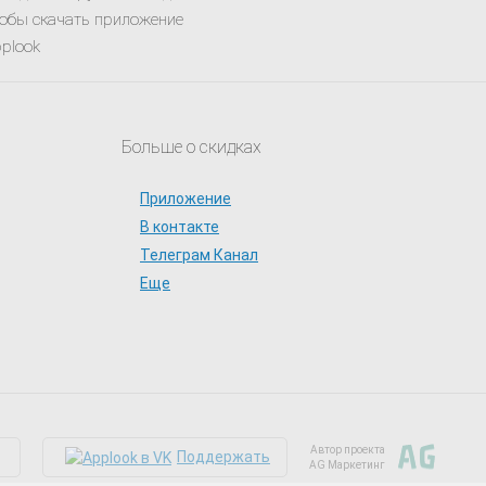
-1351.97 руб.
обы скачать приложение
plook
Больше о скидках
599 ₽
Купить
Приложение
-2004.97 руб.
В контакте
Телеграм Канал
Еще
449 ₽
Купить
-2154.97 руб.
Автор проекта
Поддержать
AG Маркетинг