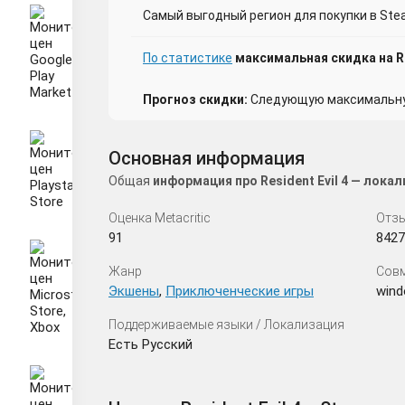
Самый выгодный регион для покупки в Stea
По статистике
максимальная скидка на Res
Прогноз скидки:
Следующую максимальную
Основная информация
Общая
информация про Resident Evil 4 — лока
Оценка Metacritic
Отзы
91
8427
Жанр
Сов
Экшены
,
Приключенческие игры
win
Поддерживаемые языки / Локализация
Есть Русский