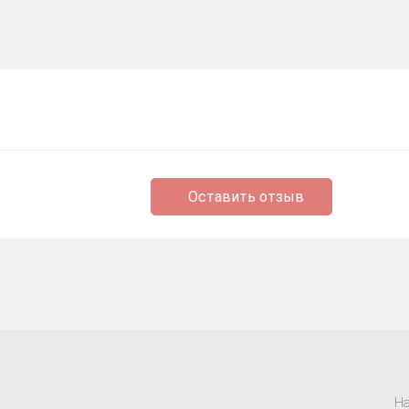
4 DELUXE +Separate Ways Steam Авто
Оставить отзыв
uxe +Separate Ways |Авто Steam Guard
На
4 Раздельные Пути STEAM•RU ⚡️АВТОДОСТАВКА