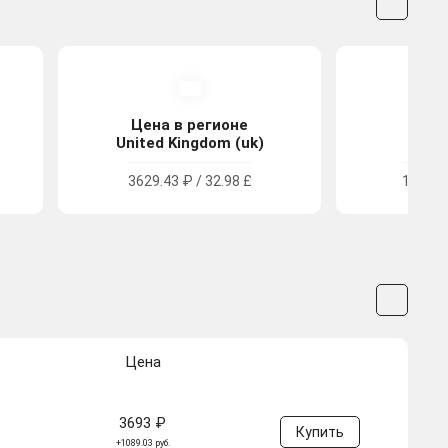
Цена в регионе
Цена
United Kingdom (uk)
Tu
3629.43 ₽ / 32.98 £
1657.1
Цена
3693 ₽
Купить
+1089.03 руб.