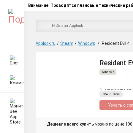
Внимание! Проводятся плановые технические ра
Applook.ru
/
Steam
/
Windows
/
Resident Evil 4
Resident E
Windows
Посл. цена в момент отс
N/A
RU
Store
Узнать о ск
Дешевле всего купить
можно по цене 100