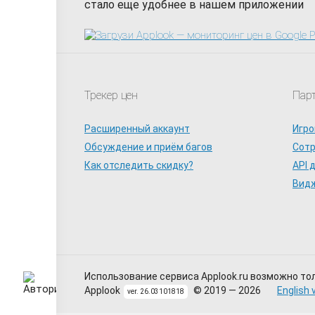
стало еще удобнее в нашем приложении
Трекер цен
Пар
RESIDENT EVIL 4 
Расширенный аккаунт
Игро
Обсуждение и приём багов
Сот
Как отследить скидку?
API 
Видж
Resident Evil
РФ+СНГ
Использование сервиса Applook.ru возможно то
Applook
© 2019 — 2026
English 
ver. 26.03101818