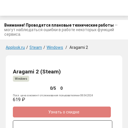
Внимание! Проводятся плановые технические работы
—
могут наблюдаться ошибки в работе некоторых функций
сервиса.
Applook.ru
/
Steam
/
Windows
/
Aragami 2
Aragami 2 (Steam)
Windows
0/5
0
Посл. цена в момент отслеживания пользователями 08.04.2024
619 ₽
Узнать о скидке