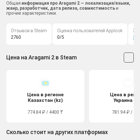
Общая
информация про Aragami 2 — локализация/языки,
жанр, разработчик, дата релиза, совместимость
и
прочие характеристики.
Отзывов в Steam
Оценка пользователей Applook
Жа
2760
0/5
Эк
Цена на Aragami 2 в Steam
Цена в регионе
Цена в реги
Казахстан (kz)
Украина (u
774.84 ₽ / 4400 ₸
781.94 ₽ / 42
Сколько стоит на других платформах