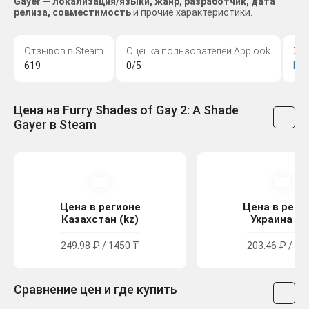
Gayer — локализация/языки, жанр, разработчик, дата
релиза, совместимость
и прочие характеристики.
Отзывов в Steam
Оценка пользователей Applook
Жа
619
0/5
Ка
Цена на Furry Shades of Gay 2: A Shade
Gayer в Steam
Цена в регионе
Цена в реги
Казахстан (kz)
Украина (u
249.98 ₽ / 1450 ₸
203.46 ₽ / 11
Сравнение цен и где купить