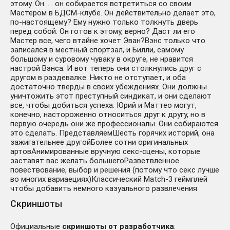
этому. Он. . . он собирается встретиться со своим
Мастером в БДСМ-клубе. Он действительно делает это,
по-настоящему? Ему нужно только толкнуть дверь
перед собой. Он готов к этому, верно? Даст ли его
Мастер все, чего втайне хочет Эван?Вэнс только что
записался в местный спортзал, и Билли, самому
большому и суровому чуваку в округе, не нравится
настрой Вэнса. И вот теперь они столкнулись друг с
другом в раздевалке. Никто не отступает, и оба
достаточно тверды в своих убеждениях. Они должны
уничтожить этот преступный синдикат, и они сделают
все, чтобы добиться успеха. Юрий и Маттео могут,
конечно, настороженно относиться друг к другу, но в
первую очередь они же профессионалы. Они собираются
это сделать. ПредставляемШесть горячих историй, она
зажигательнее другойБолее сотни оригинальных
артовАнимированные вручную секс-сцены, которые
заставят вас желать большегоРазветвленное
повествование, выбор и решения (потому что секс лучше
во многих вариаециях)Классический Match-3 геймплей
чтобы добавить немного казуального развлечения
Скриншоты
Официальные
скриншоты от разработчика
: