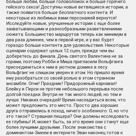
больше любви, больше головоломок и больше горячего
гейского секса! Доступны новые ветвящиеся истории, а
также появится больше бесплатного контента. И
некоторые из любимых вами персонажей вернутся!
Исследуйте новые, улучшенные истории с еще более
захватывающими и разнообразными разветвлениями
сюжета. Большинство маршрутов теперь как минимум в
два раза длиннее, чем в первой игре, и у вас будет
гораздо больше контента для удовольствия. Некоторые
сценарии содержат целых 12 сцен, прежде чем вы
доберетесь до финала. День святого Валентина не за
горами, поэтому Робби и Миша пригласили Вольфганга
присоединиться к ним в уютном домике в лесу.
Вольфганг не слишком уверен в этом. Но пришло время
ему разобраться со своей ролью в этом странном
ансамбле. Огни! Праздник! Придорожный карнавал!
Блейку и Перси не против небольшого перерыва после
долгой поездки. Внутри не так много людей, но тем и
лучше. Никаких очередей! Время насладиться всем, что
может предложить это место. Просто два хороших
друга отправились в поход, ничего особенного. О, но что
это такое? Страшная пещера? Они должны исследовать
ее глубины! И, может быть, за это время они станут еще
более лучшими друзьями…После знакомства с
доминантом-Змеем в интернете Эван наконец готов к