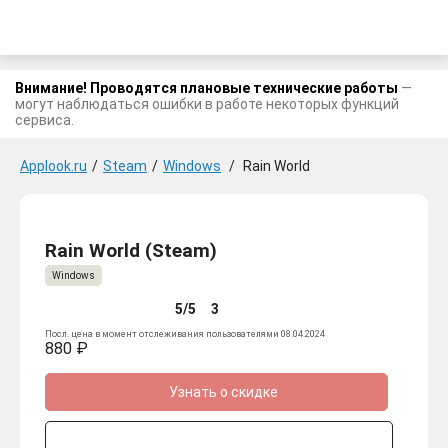
Внимание! Проводятся плановые технические работы
—
могут наблюдаться ошибки в работе некоторых функций
сервиса.
Applook.ru
/
Steam
/
Windows
/
Rain World
Rain World (Steam)
Windows
5/5
3
Посл. цена в момент отслеживания пользователями 08.04.2024
880 ₽
Узнать о скидке