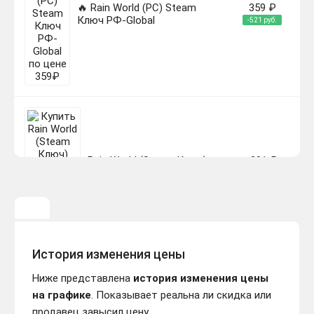
🔥 Rain World (PC) Steam
359 ₽
Ключ РФ-Global
-521 руб.
Rain World (Steam Ключ)
291 ₽
РФ-СНГ-МИР + ПОДАРОК
-589 руб.
История изменения цены
Ниже представлена
история изменения цены
на графике
. Показывает реальна ли скидка или
DLC Rain World: Downpour /
508 ₽
STEAM KEY /🔴БEЗ
продавец завысил цену.
-372 руб.