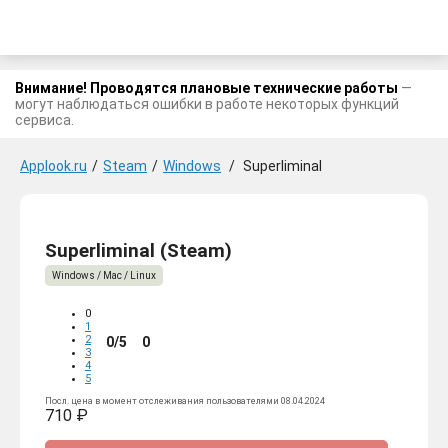
Внимание! Проводятся плановые технические работы
—
могут наблюдаться ошибки в работе некоторых функций
сервиса.
Applook.ru
/
Steam
/
Windows
/
Superliminal
Superliminal (Steam)
Windows / Mac / Linux
0
1
2
0/5
0
3
4
5
Посл. цена в момент отслеживания пользователями 08.04.2024
710 ₽