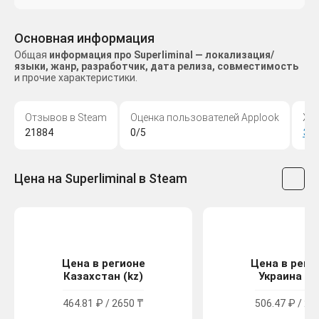
Основная информация
Общая
информация про Superliminal — локализация/
языки, жанр, разработчик, дата релиза, совместимость
и прочие характеристики.
Отзывов в Steam
Оценка пользователей Applook
Жа
21884
0/5
Эк
Цена на Superliminal в Steam
Цена в регионе
Цена в реги
Казахстан (kz)
Украина (u
464.81 ₽ / 2650 ₸
506.47 ₽ / 27