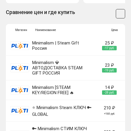
Сравнение цен и где купить
Магазин
Наименование
Цена
Minimalism | Steam Gift
25 ₽
Россия
-17 руб.
Minimalism 💎
23 ₽
АВТОДОСТАВКА STEAM
-19 руб.
GIFT РОССИЯ
Minimalism [STEAM
14 ₽
KEY/REGION FREE] 🔥
-28 руб.
⭐ Minimalism Steam КЛЮЧ 🔑
210 ₽
GLOBAL
+168 руб.
🔑 Minimalism СТИМ КЛЮЧ