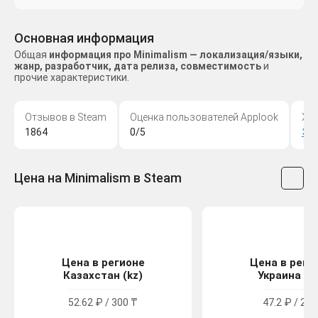
Основная информация
Общая
информация про Minimalism — локализация/языки,
жанр, разработчик, дата релиза, совместимость
и
прочие характеристики.
Отзывов в Steam
Оценка пользователей Applook
Жа
1864
0/5
Эк
Цена на Minimalism в Steam
Цена в регионе
Цена в реги
Казахстан (kz)
Украина (u
52.62 ₽ / 300 ₸
47.2 ₽ / 26 