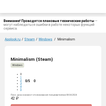
Внимание! Проводятся плановые технические работы
—
могут наблюдаться ошибки в работе некоторых функций
сервиса.
Applook.ru
/
Steam
/
Windows
/
Minimalism
Minimalism (Steam)
Windows
0
1
2
0/5
0
3
4
5
Посл. цена в момент отслеживания пользователями 08.04.2024
42 ₽