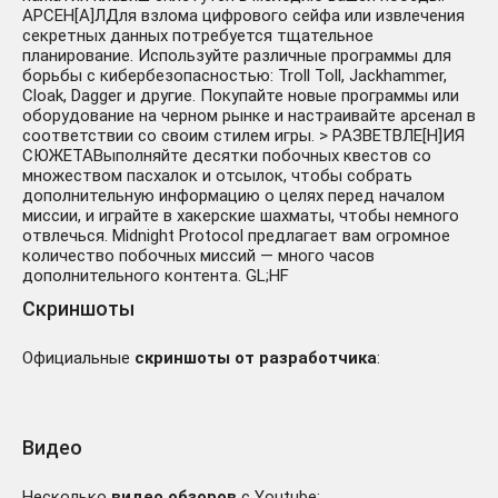
АРСЕН[А]ЛДля взлома цифрового сейфа или извлечения
секретных данных потребуется тщательное
планирование. Используйте различные программы для
борьбы с кибербезопасностью: Troll Toll, Jackhammer,
Cloak, Dagger и другие. Покупайте новые программы или
оборудование на черном рынке и настраивайте арсенал в
соответствии со своим стилем игры. > РАЗВЕТВЛЕ[Н]ИЯ
СЮЖЕТАВыполняйте десятки побочных квестов со
множеством пасхалок и отсылок, чтобы собрать
дополнительную информацию о целях перед началом
миссии, и играйте в хакерские шахматы, чтобы немного
отвлечься. Midnight Protocol предлагает вам огромное
количество побочных миссий — много часов
дополнительного контента. GL;HF
Скриншоты
Официальные
скриншоты от разработчика
:
Видео
Несколько
видео обзоров
с Youtube: