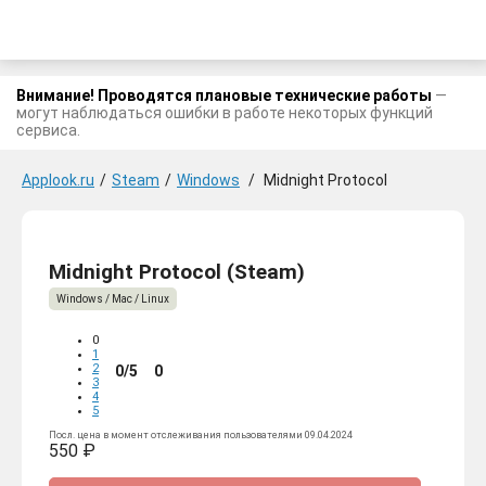
Внимание! Проводятся плановые технические работы
—
могут наблюдаться ошибки в работе некоторых функций
сервиса.
Applook.ru
/
Steam
/
Windows
/
Midnight Protocol
Midnight Protocol (Steam)
Windows / Mac / Linux
0
1
2
0/5
0
3
4
5
Посл. цена в момент отслеживания пользователями 09.04.2024
550 ₽