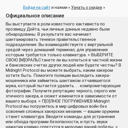
Войди на сайт
и нажми «
Узнать о скидке
»
Официальное описание
Вы выступаете в роли известного хактивиста по
прозвищу Дейта, чьи личные данные недавно были
обнародованы. В результате вас начинает
шантажировать теневое правительственное
подразделение. Вы взаимодействуете с виртуальной
средой через домашний терминал, для управления
которым требуется только клавиатура. > ВЫБЕРИТЕ
СВОЮ [М]ОРАЛЬСтанете ли вы копаться в частной жизни
и банковских счетах других людей или будете честны? В
Midnight Protocol вы можете выбрать, каким хакером
хотите быть. Помогите полиции выследить хакера-
мошенника или займитесь шантажом отчаявшегося
мужа, который пытается удалить. . . компрометирующие
фотографии. Получите репутацию черного, серого или
этичного хакера, и сюжет изменится в зависимости от
вашего выбора. > П[О]ЛНОЕ ПОГРУЖЕНИЕВ Midnight
Protocol вы погрузитесь в мир цифровых войн без
освоения сложных хакерских механик — вашим оружием
станет клавиатура. Вводите команды для устранения
или обхода программ безопасности, и пусть звуки
нажатия клавиш сплетутся в мелодию вашей победы. >