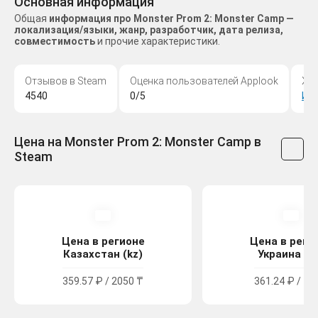
Основная информация
Общая
информация про Monster Prom 2: Monster Camp —
локализация/языки, жанр, разработчик, дата релиза,
совместимость
и прочие характеристики.
Отзывов в Steam
Оценка пользователей Applook
Жа
4540
0/5
Ин
Цена на Monster Prom 2: Monster Camp в
Steam
Цена в регионе
Цена в реги
Казахстан (kz)
Украина (u
359.57 ₽ / 2050 ₸
361.24 ₽ / 19