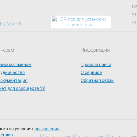
На
чт
Ap
тнёрам
Информация
вым магазинам
Правила сайта
рудничество
О сервисе
документация
Обратная связь
ет для сообществ VK
лько на условиях
соглашения
.
version