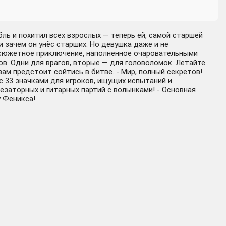
ль и похитил всех взрослых — теперь ей, самой старшей
и зачем он унёс старших. Но девушка даже и не
ое сюжетное приключение, наполненное очаровательными
в. Одни для врагов, вторые — для головоломок. Летайте
вам предстоит сойтись в битве. - Мир, полный секретов!
 с 33 значками для игроков, ищущих испытаний и
езаторных и гитарных партий с волынками! - Основная
у Феникса!