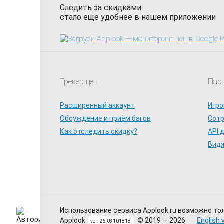
Следить за скидками
стало еще удобнее в нашем приложении
Трекер цен
Пар
Расширенный аккаунт
Игро
Обсуждение и приём багов
Сот
Как отследить скидку?
API 
Видж
Использование сервиса Applook.ru возможно то
Applook
© 2019 — 2026
English 
ver. 26.03101818