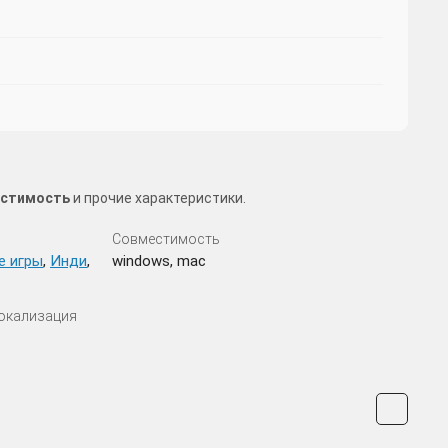
местимость
и прочие характеристики.
Совместимость
е игры
,
Инди
,
windows, mac
Локализация