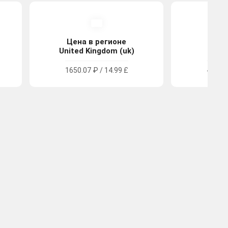
Цена в регионе
Цена
United Kingdom (uk)
Tu
1650.07 ₽ / 14.99 £
470.46