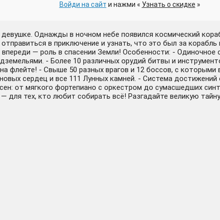
Войди на сайт
и нажми «
Узнать о скидке
»
 девушке. Однажды в ночном небе появился космический кораб
отправиться в приключение и узнать, что это был за корабль 
 а впереди — роль в спасении Земли! Особенности: - Одиночн
дземельями. - Более 10 различных орудий битвы и инструменто
на флейте! - Свыше 50 разных врагов и 12 боссов, с которыми 
иновых сердец и все 111 Лунных камней. - Система достижений
есен: от мягкого фортепиано с оркестром до сумасшедших синт
— для тех, кто любит собирать всё! Разгадайте великую тайн