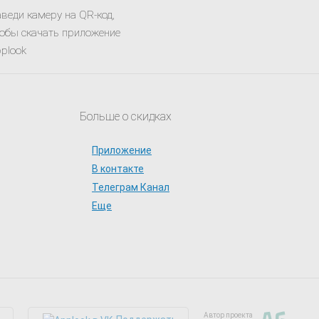
веди камеру на QR-код,
обы скачать приложение
plook
Больше о скидках
Приложение
В контакте
Телеграм Канал
Еще
Автор проекта