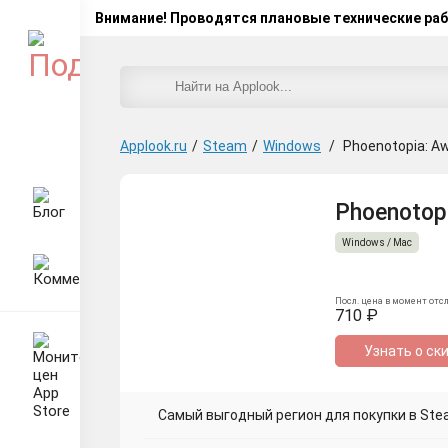
Внимание! Проводятся плановые технические ра
Applook.ru
/
Steam
/
Windows
/
Phoenotopia: A
Phoenotopi
Windows / Mac
Посл. цена в момент отс
710 ₽
Узнать о ск
Самый выгодный регион для покупки в Stea