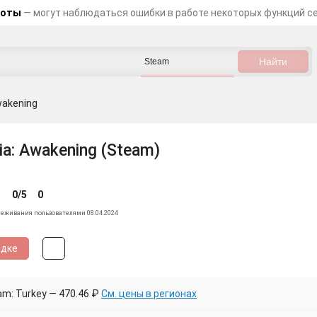
боты
— могут наблюдаться ошибки в работе некоторых функций с
wakening
a: Awakening (Steam)
0/5
0
леживания пользователями 08.04.2024
идке
m: Turkey — 470.46 ₽
См. цены в регионах