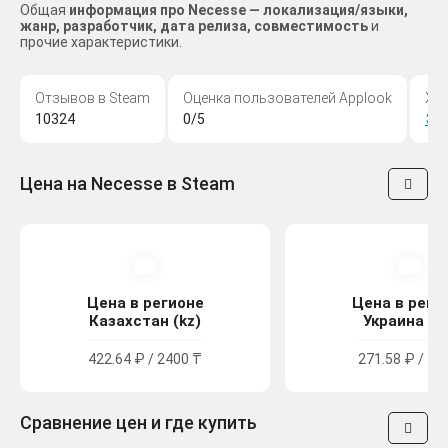
Общая
информация про Necesse — локализация/языки,
жанр, разработчик, дата релиза, совместимость
и
прочие характеристики.
Отзывов в Steam
Оценка пользователей Applook
Жа
10324
0/5
Эк
Цена на Necesse в Steam
Цена в регионе
Цена в реги
Казахстан (kz)
Украина (u
422.64 ₽ / 2400 ₸
271.58 ₽ / 14
Сравнение цен и где купить