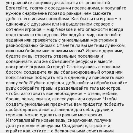
устраивайте ловушки для защиты от опасностей.
Богатейте, торгуя с соседними поселениями, и покупайте
нужное снаряжение гораздо раньше, чем сможете
добыть его иными способами. Как бы вы ни играли – в
одиночку, с друзьями или на выделенном сервере с
сотнями игроков – мир Necesse и его опасности всегда
подстраиваются под вас. Исследуйте мир, выполняйте
задания или сражайтесь с уникальными монстрами в
разнообразных биомах. Станете ли вы метким лучником,
сильным бойцом или великим магом? Играя с друзьями,
будете ли вы строить отдельные поселения и
соперничать или же объедините ресурсы и вместе
построите огромный город? Столкнувшись с опасным
боссом, создадите ли вы сбалансированный отряд или
попытаетесь победить его в одиночку и присвоить всю
славу себе?Рубите деревья, добывайте и обрабатывайте
руду, собирайте травы и разделывайте тела монстров,
чтобы изготовить все необходимое – стены, мебель,
броню, зелья, свитки, аксессуары или оружие. Чтобы
создать уникальные предметы, вам придется победить
особых врагов, а все остальное для себя, друзей и
горожан можно сделать в разных мастерских.
Изготавливайте новые виды снаряжения, получив
доступ к новым ресурсам. Создавайте, стройте и
играйте как хотите – с бесконечными сочетаниями