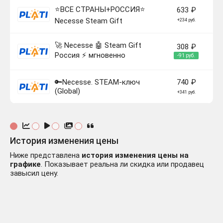
⭐️ВСЕ СТРАНЫ+РОССИЯ⭐️
633 ₽
Necesse Steam Gift
+234 руб.
🚀 Necesse 🤖 Steam Gift
308 ₽
Россия ⚡ мгновенно
-91 руб.
🔑Necesse. STEAM-ключ
740 ₽
(Global)
+341 руб.
История изменения цены
Ниже представлена
история изменения цены на
графике
. Показывает реальна ли скидка или продавец
завысил цену.