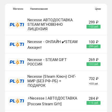
Магазин
Наименование
Цена
Necesse АВТОДОСТАВКА
299 ₽
STEAM МГНОВЕННО
-100 руб.
ЛИЦЕНЗИЯ
Necesse - ОНЛАЙН ✔️STEAM
100 ₽
-299 руб.
Аккаунт
Necesse - STEAM GIFT
269 ₽
РОССИЯ
-130 руб.
Necesse (Steam Ключ) СНГ-
732 ₽
МИР (БЕЗ РФ-РБ) +
+333 руб.
ПОДАРОК
⚡️Necesse | АВТОДОСТАВКА
284 ₽
-115 руб.
[Россия Steam Gift]