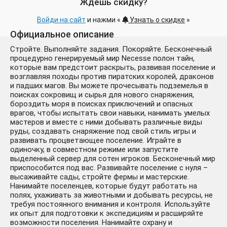
Ждёшь скидку?
Войди на сайт
и нажми «
Узнать о скидке
»
Официальное описание
Стройте. Выполняйте задания. Покоряйте. Бесконечный
процедурно генерируемый мир Necesse полон тайн,
которые вам предстоит раскрыть, развивая поселение и
возглавляя походы против пиратских королей, драконов
и падших магов. Вы можете прочесывать подземелья в
поисках сокровищ и сырья для нового снаряжения,
бороздить моря в поисках приключений и опасных
врагов, чтобы испытать свои навыки, нанимать умелых
мастеров и вместе с ними добывать различные виды
руды, создавать снаряжение под свой стиль игры и
развивать процветающее поселение. Играйте в
одиночку, в совместном режиме или запустите
выделенный сервер для сотен игроков. Бесконечный мир
приспособится под вас. Развивайте поселение с нуля –
высаживайте сады, стройте фермы и мастерские.
Нанимайте поселенцев, которые будут работать на
полях, ухаживать за животными и добывать ресурсы, не
требуя постоянного внимания и контроля. Используйте
их опыт для подготовки к экспедициям и расширяйте
возможности поселения. Нанимайте охрану и