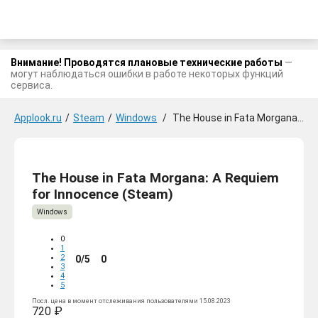
Внимание! Проводятся плановые технические работы
—
могут наблюдаться ошибки в работе некоторых функций
сервиса.
Applook.ru
/
Steam
/
Windows
/
The House in Fata Morgana: A Requiem for Innocence
The House in Fata Morgana: A Requiem
for Innocence (Steam)
Windows
0
1
2
0/5
0
3
4
5
Посл. цена в момент отслеживания пользователями 15.08.2023
720 ₽