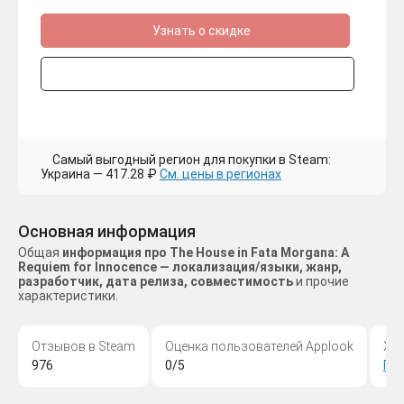
Узнать о скидке
Самый выгодный регион для покупки в Steam:
Украина — 417.28 ₽
См. цены в регионах
Основная информация
Общая
информация про The House in Fata Morgana: A
Requiem for Innocence — локализация/языки, жанр,
разработчик, дата релиза, совместимость
и прочие
характеристики.
Отзывов в Steam
Оценка пользователей Applook
Жа
976
0/5
Пр