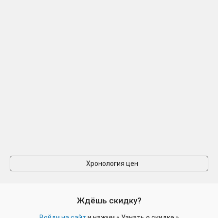
Хронология цен
Ждёшь скидку?
Войди на сайт
и нажми «
Узнать о скидке
»