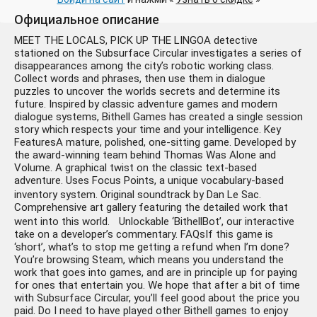
Официальное описание
MEET THE LOCALS, PICK UP THE LINGOA detective
stationed on the Subsurface Circular investigates a series of
disappearances among the city’s robotic working class.
Collect words and phrases, then use them in dialogue
puzzles to uncover the worlds secrets and determine its
future. Inspired by classic adventure games and modern
dialogue systems, Bithell Games has created a single session
story which respects your time and your intelligence. Key
FeaturesA mature, polished, one-sitting game. Developed by
the award-winning team behind Thomas Was Alone and
Volume. A graphical twist on the classic text-based
adventure. Uses Focus Points, a unique vocabulary-based
inventory system. Original soundtrack by Dan Le Sac.
Comprehensive art gallery featuring the detailed work that
went into this world. Unlockable ‘BithellBot’, our interactive
take on a developer’s commentary. FAQsIf this game is
‘short’, what’s to stop me getting a refund when I’m done?
You’re browsing Steam, which means you understand the
work that goes into games, and are in principle up for paying
for ones that entertain you. We hope that after a bit of time
with Subsurface Circular, you’ll feel good about the price you
paid. Do I need to have played other Bithell games to enjoy