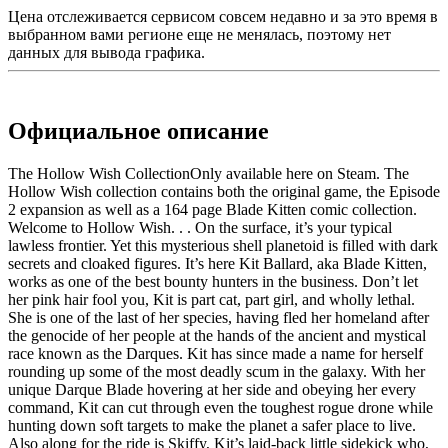
Цена отслеживается сервисом совсем недавно и за это время в
выбранном вами регионе еще не менялась, поэтому нет
данных для вывода графика.
Официальное описание
The Hollow Wish CollectionOnly available here on Steam. The
Hollow Wish collection contains both the original game, the Episode
2 expansion as well as a 164 page Blade Kitten comic collection.
Welcome to Hollow Wish. . . On the surface, it’s your typical
lawless frontier. Yet this mysterious shell planetoid is filled with dark
secrets and cloaked figures. It’s here Kit Ballard, aka Blade Kitten,
works as one of the best bounty hunters in the business. Don’t let
her pink hair fool you, Kit is part cat, part girl, and wholly lethal.
She is one of the last of her species, having fled her homeland after
the genocide of her people at the hands of the ancient and mystical
race known as the Darques. Kit has since made a name for herself
rounding up some of the most deadly scum in the galaxy. With her
unique Darque Blade hovering at her side and obeying her every
command, Kit can cut through even the toughest rogue drone while
hunting down soft targets to make the planet a safer place to live.
Also along for the ride is Skiffy, Kit’s laid-back little sidekick who,