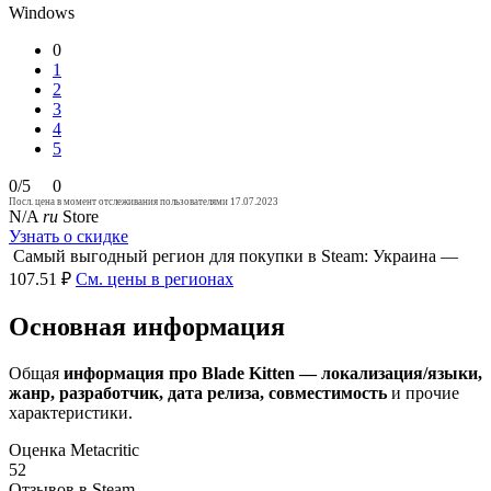
Windows
0
1
2
3
4
5
0/5
0
Посл. цена в момент отслеживания пользователями 17.07.2023
N/A
ru
Store
Узнать о скидке
Самый выгодный регион для покупки в Steam: Украина —
107.51 ₽
См. цены в регионах
Основная информация
Общая
информация про Blade Kitten — локализация/языки,
жанр, разработчик, дата релиза, совместимость
и прочие
характеристики.
Оценка Metacritic
52
Отзывов в Steam