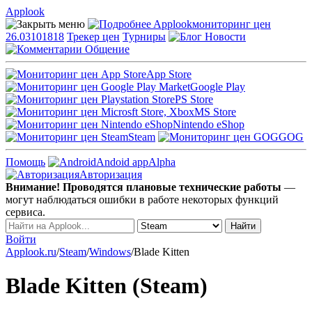
Applook
Applook
мониторинг цен
26.03101818
Трекер цен
Турниры
Новости
Общение
App Store
Google Play
PS Store
MS Store
Nintendo eShop
Steam
GOG
Помощь
Andoid app
Alpha
Авторизация
Внимание! Проводятся плановые технические работы
—
могут наблюдаться ошибки в работе некоторых функций
сервиса.
Войти
Applook.ru
/
Steam
/
Windows
/
Blade Kitten
Blade Kitten (Steam)