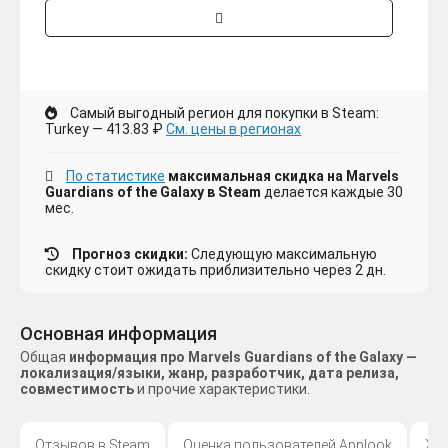
Самый выгодный регион для покупки в Steam:
Turkey — 413.83 ₽
См. цены в регионах
По статистике
максимальная скидка на Marvels
Guardians of the Galaxy в Steam
делается каждые 30
мес.
Прогноз скидки:
Следующую максимальную
скидку стоит ожидать приблизительно через 2 дн.
Основная информация
Общая
информация про Marvels Guardians of the Galaxy —
локализация/языки, жанр, разработчик, дата релиза,
совместимость
и прочие характеристики.
Отзывов в Steam
Оценка пользователей Applook
Жа