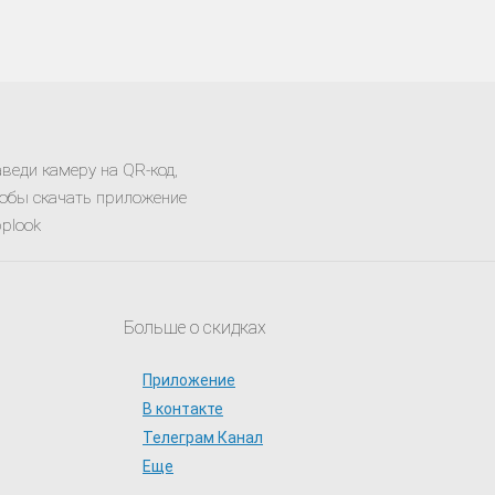
веди камеру на QR-код,
обы скачать приложение
plook
Больше о скидках
Приложение
В контакте
Телеграм Канал
Еще