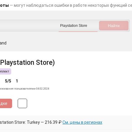
боты
— могут наблюдаться ошибки в работе некоторых функций с
and
Playstation Store)
мплект
5/5
1
леживания пользователями 04.02.2024
идке
tation Store: Turkey — 216.39 ₽
См. цены в регионах