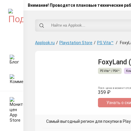
Внимание! Проводятся плановые технические ра
Applook.ru
/
Playstation Store
/
PS Vita™
/
FoxyL
FoxyLand (
PS Vita™ / PS4™
Ко
Посл. цена в момент отс
359 ₽
Узнать о ск
Самый выгодный регион для покупки в Plays