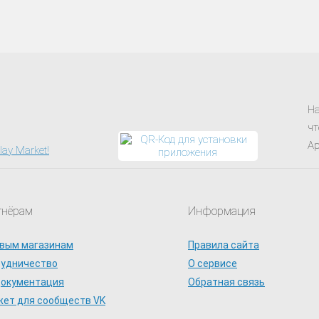
На
чт
Ap
тнёрам
Информация
вым магазинам
Правила сайта
рудничество
О сервисе
документация
Обратная связь
ет для сообществ VK