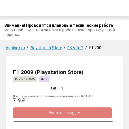
Внимание! Проводятся плановые технические работы
—
могут наблюдаться ошибки в работе некоторых функций
сервиса.
Applook.ru
/
Playstation Store
/
PS Vita™
/
F1 2009
F1 2009 (Playstation Store)
PS Vita™ / PSP®
Игра
5/5
1
Посл. цена в момент отслеживания пользователями 16.11.2023
719 ₽
Узнать о скидке