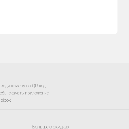
веди камеру на QR-код,
обы скачать приложение
plook
Больше о скидках