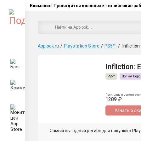
Внимание! Проводятся плановые технические ра
Applook.ru
/
Playstation Store
/
PS5™
/
Inflictio
Infliction:
PS5™
Полная Верс
Посл. цена в момент отс
1289 ₽
Узнать о ск
Самый выгодный регион для покупки в Plays