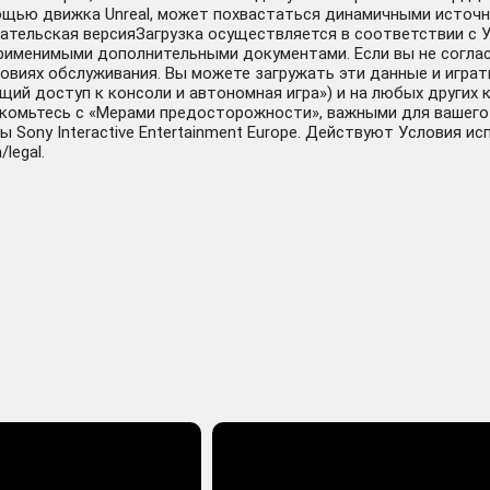
щью движка Unreal, может похвастаться динамичными источни
тельская версияЗагрузка осуществляется в соответствии с Ус
рименимыми дополнительными документами. Если вы не соглас
виях обслуживания. Вы можете загружать эти данные и играть 
й доступ к консоли и автономная игра») и на любых других ко
комьтесь с «Мерами предосторожности», важными для вашего 
ны Sony Interactive Entertainment Europe. Действуют Условия 
legal.