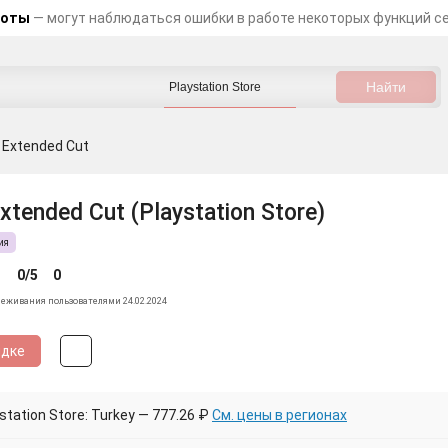
боты
— могут наблюдаться ошибки в работе некоторых функций с
n: Extended Cut
 Extended Cut (Playstation Store)
ия
0/5
0
леживания пользователями 24.02.2024
идке
tation Store: Turkey — 777.26 ₽
См. цены в регионах