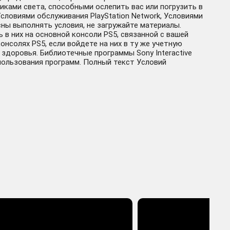
ками света, способными ослепить вас или погрузить в
ловиями обслуживания PlayStation Network, Условиями
ны выполнять условия, не загружайте материалы.
в них на основной консоли PS5, связанной с вашей
нсолях PS5, если войдете на них в ту же учетную
здоровья. Библиотечные программы Sony Interactive
использования программ. Полный текст Условий