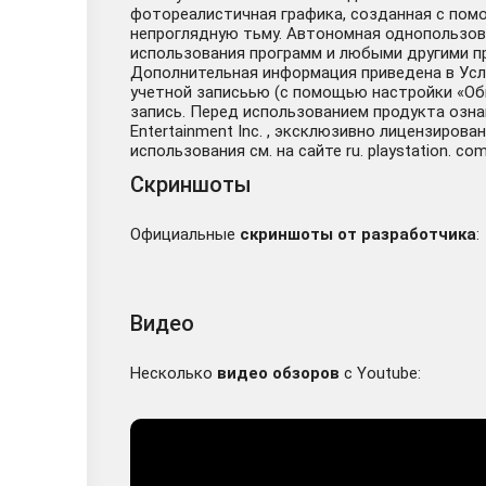
фотореалистичная графика, созданная с помо
непроглядную тьму. Автономная однопользова
использования программ и любыми другими п
Дополнительная информация приведена в Усло
учетной записьью (с помощью настройки «Общи
запись. Перед использованием продукта озна
Entertainment Inc. , эксклюзивно лицензирова
использования см. на сайте ru. playstation. com/
Скриншоты
Официальные
скриншоты от разработчика
:
Видео
Несколько
видео обзоров
с Youtube: