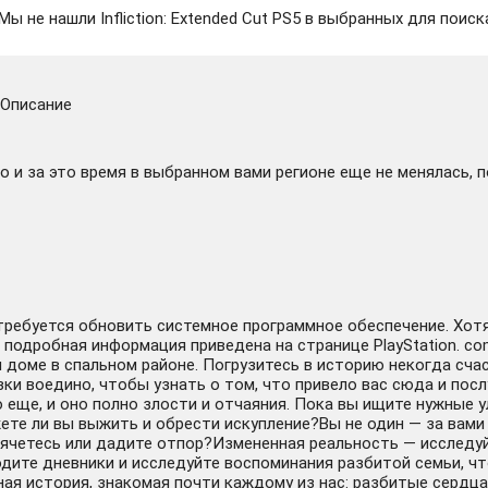
Мы не нашли Infliction: Extended Cut PS5 в выбранных для поиск
Описание
 и за это время в выбранном вами регионе еще не менялась, 
отребуется обновить системное программное обеспечение. Хот
 подробная информация приведена на странице PlayStation. com
 доме в спальном районе. Погрузитесь в историю некогда счас
ки воедино, чтобы узнать о том, что привело вас сюда и посл
о еще, и оно полно злости и отчаяния. Пока вы ищите нужные у
жете ли вы выжить и обрести искупление?Вы не один — за вами
прячетесь или дадите отпор?Измененная реальность — исследу
одите дневники и исследуйте воспоминания разбитой семьи, чт
я история, знакомая почти каждому из нас: разбитые сердца, 