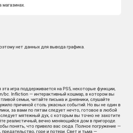
а магазинах.
поэтому нет данных для вывода графика.
я эта игра поддерживается на PS5, некоторые функции,
/bc. Infliction — интерактивный кошмар, в котором вы
тливой семьи, читайте письма и дневники, слушайте
ужило причиной столь ужасных событий. Но вы не один в
лики, за вами по пятам следует нечто, готовое в любой
 следует мятежный дух, с которым вы точно не захотите
йте реалистичный, вечно меняющийся дом в пригороде.
обы понять, что привело вас сюда. Полное погружение —
предательство, горе и потери. Свет и тьма —