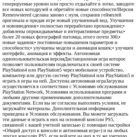
генерируемые уровни или просто отдыхайте в лотке, заводите
все новых котодрузей и обретайте новые способности!Версия
Remeowstered сделана заново с нуля, сохранив геймплей
оригинала и придав игре новый улучшенный вид. Улучшения
и нововведения:• полностью переработано прохождение;•
добавлены опрокидываемые и интерактивные предметы;•
более 20 новых фотографий питомца, итого почти 300;•
новые задания;• постоянные повышения параметров и
способности;• улучшены модели и анимация кошек;• улучшен
интерфейс, анимация и эффекты. Автономная
однопользовательская версияДистанционная игра которое
позволяет пользователям подключаться к своей системе
PlayStation4 или PlayStation5 через мобильное устройство,
компьютер или другую систему PlayStation4 или PlayStation5 и
играть в игры на ней. Доступна автономная играЗагрузка
осуществляется в соответствии с Условиями обслуживания
PlayStation Network, Условиями использования программ и
любыми другими применимыми дополнительными
документами. Если вы не согласны выполнять условия, не
загружайте материалы. Дополнительная информация
приведена в Условиях обслуживания. Вы можете загружать
эти данные и играть в них на основной консоли PS5,
связанной с вашей учетной записьью (с помощью настройки
«Общий доступ к консоли и автономная игра») и на любых
других консолях PS5, если войдете на них в ту же учетную