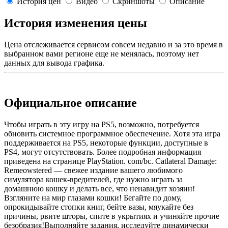
История цен
Видео
Скриншоты
Описание
История изменения цены
Цена отслеживается сервисом совсем недавно и за это время в
выбранном вами регионе еще не менялась, поэтому нет
данных для вывода графика.
Официальное описание
Чтобы играть в эту игру на PS5, возможно, потребуется
обновить системное программное обеспечение. Хотя эта игра
поддерживается на PS5, некоторые функции, доступные в
PS4, могут отсутствовать. Более подробная информация
приведена на странице PlayStation. com/bc. Catlateral Damage:
Remeowstered — свежее издание вашего любимого
симулятора кошек-вредителей, где нужно играть за
домашнюю кошку и делать все, что ненавидит хозяин!
Взгляните на мир глазами кошки! Бегайте по дому,
опрокидывайте стопки книг, бейте вазы, мяукайте без
причины, рвите шторы, спите в укрытиях и учиняйте прочие
безобразия!Выполняйте задания, исследуйте динамически