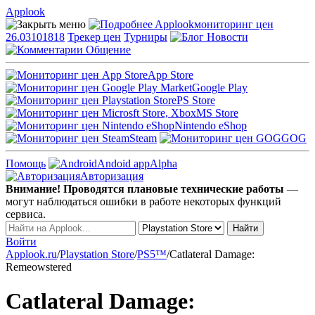
Applook
Applook
мониторинг цен
26.03101818
Трекер цен
Турниры
Новости
Общение
App Store
Google Play
PS Store
MS Store
Nintendo eShop
Steam
GOG
Помощь
Andoid app
Alpha
Авторизация
Внимание! Проводятся плановые технические работы
—
могут наблюдаться ошибки в работе некоторых функций
сервиса.
Войти
Applook.ru
/
Playstation Store
/
PS5™
/
Catlateral Damage:
Remeowstered
Catlateral Damage: