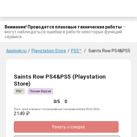
Внимание! Проводятся плановые технические работы
—
могут наблюдаться ошибки в работе некоторых функций
сервиса.
Applook.ru
/
Playstation Store
/
PS5™
/
Saints Row PS4&PS5
Saints Row PS4&PS5 (Playstation
Store)
PS5™
Полная Версия
0/5
0
Посл. цена в момент отслеживания пользователями 09.02.2024
2149 ₽
Узнать о скидке