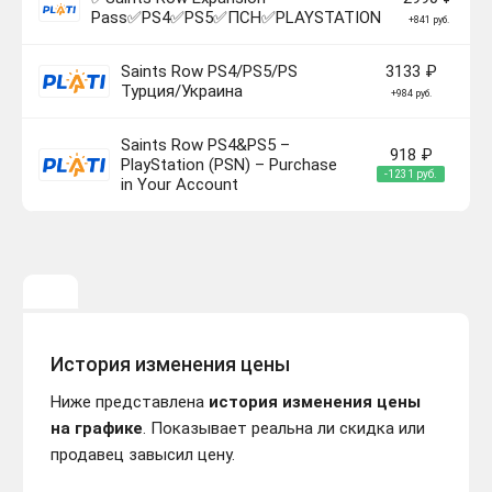
Pass✅PS4✅PS5✅ПСН✅PLAYSTATION
+841 руб.
Saints Row PS4/PS5/PS
3133 ₽
Турция/Украина
+984 руб.
Saints Row PS4&PS5 –
918 ₽
PlayStation (PSN) – Purchase
-1231 руб.
in Your Account
История изменения цены
Ниже представлена
история изменения цены
на графике
. Показывает реальна ли скидка или
продавец завысил цену.