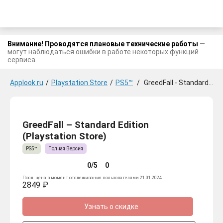
Внимание! Проводятся плановые технические работы
—
могут наблюдаться ошибки в работе некоторых функций
сервиса.
Applook.ru
/
Playstation Store
/
PS5™
/
GreedFall - Standard Edition
GreedFall – Standard Edition
(Playstation Store)
PS5™
Полная Версия
0/5
0
Посл. цена в момент отслеживания пользователями 21.01.2024
2849 ₽
Узнать о скидке