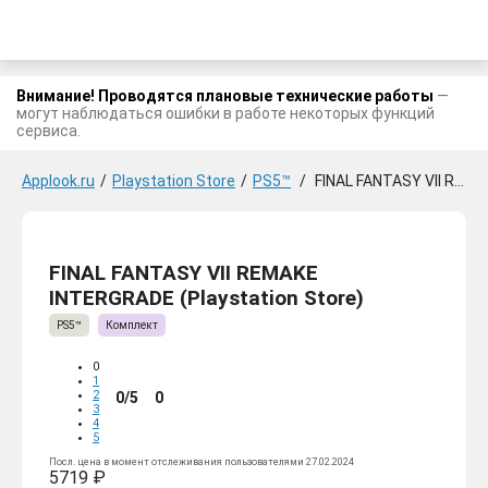
Внимание! Проводятся плановые технические работы
—
могут наблюдаться ошибки в работе некоторых функций
сервиса.
Applook.ru
/
Playstation Store
/
PS5™
/
FINAL FANTASY VII REMAKE INTERGRADE
FINAL FANTASY VII REMAKE
INTERGRADE (Playstation Store)
PS5™
Комплект
0
1
2
0/5
0
3
4
5
Посл. цена в момент отслеживания пользователями 27.02.2024
5719 ₽