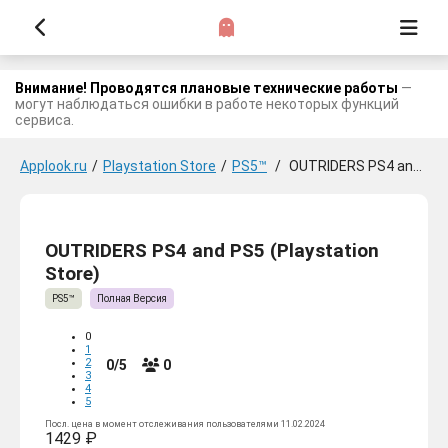
Внимание! Проводятся плановые технические работы
—
могут наблюдаться ошибки в работе некоторых функций
сервиса.
Applook.ru
/
Playstation Store
/
PS5™
/
OUTRIDERS PS4 and PS5
OUTRIDERS PS4 and PS5 (Playstation
Store)
PS5™
Полная Версия
0
1
2
0/5
0
3
4
5
Посл. цена в момент отслеживания пользователями 11.02.2024
1429 ₽