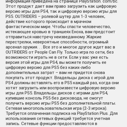
информация приведена на странице PlayStation. com/bc.
Этот продукт дает вам право загрузить как цифровую
версию игры для PS4, так и цифровую версию игры для
PS5. OUTRIDERS – ролевой шутер для 1-3 человек,
действие которого происходит в мрачном
фантастическом мире. Чтобы спасти человечество,
истекающее кровью в траншеях Еноха, вам предстоит
отправиться навстречу неизведанному. Жаркие
перестрелки, невероятные способности, огромный
арсенал оружия. . . Все это и многое другое ждет вас в
OUTRIDERS от People Can Fly. Только игра по сети, без
возможности играть не в сети. Если у вас уже есть
версия этой игры для PS4, вы можете получить ее
цифровую версию для PS5 без каких-либо
дополнительных затрат – вам не придется снова
покупать этот продукт. Владельцы диска с игрой для
PS4 должны вставлять его в PS5 каждый раз, когда они
хотят загрузить или воспроизвести цифровую версию
игры для PS5. Владельцы дисков с играми для PS4,
купившие консоль PS5 без дисковода, не смогут
получить версию игры PS5 без дополнительной платы.
Сетевая многопользовательская игра (2-3 игрока).
Требуется оплаченная подписка на PlayStation Plus. Для
использования сетевых функций требуется учетная
запись. Сетевые функции предоставляются в