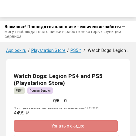
Внимание! Проводятся плановые технические работы
—
могут наблюдаться ошибки в работе некоторых функций
сервиса.
Applook.ru
/
Playstation Store
/
PS5™
/
Watch Dogs: Legion PS4 and PS5
Watch Dogs: Legion PS4 and PS5
(Playstation Store)
PS5™
Полная Версия
0/5
0
Посл. цена в момент отслеживания пользователями 17.11.2023
4499 ₽
Узнать о скидке