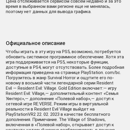
Цена отслеживается сервисом совсем недавно и за это
время в выбранном вами регионе еще не менялась,
поэтому нет данных для вывода графика.
Официальное описание
Чтобы играть в эту игру на PS5, возможно, потребуется
обновить системное программное обеспечение. Хотя эта
игра поддерживается на PS5, некоторые функции,
доступные в PS4, могут отсутствовать. Более подробная
информация приведена на странице PlayStation. com/bc.
Погрузитесь в жанр Survival Horror и ощутите его по-
новому в восьмой части легендарной серии Resident
Evil — Resident Evil: Village. Gold Edition включает:— игру
Resident Evil: Village,— дополнительный контент «Семья
Уинтерс»,— дополнение «Полевой набор»,— доступ к
сетевой игре RE:VERSE. Режим игры в виртуальной
реальности в Resident Evil Village выйдет на
PlayStationVR2 22. 02. 2023 в качестве бесплатного
дополнения. Примечание. The Village of Shadows,
включенная в «Полевой набор», открывает доступ к