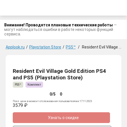
Внимание! Проводятся плановые технические работы
—
могут наблюдаться ошибки в работе некоторых функций
сервиса.
Applook.ru
/
Playstation Store
/
PS5™
/
Resident Evil Village Gold Edition PS4 and PS5
Resident Evil Village Gold Edition PS4
and PS5 (Playstation Store)
PS5™
Комплект
0/5
0
Посл. цена в момент отслеживания пользователями 17.11.2023
3579 ₽
Узнать о скидке