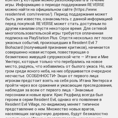
контенту, который можно разблокировать в течение
игры. Информацию о периоде поддержания RE:VERSE
можно найти на официальном сайте (https://www.
residentevil. com/reverse/). Период поддержания может
быть уже известен, ознакомьтесь с данной информацией
перед покупкой. RE:VERSE может стать доступным по
другим каналам спустя некоторое время. Для сетевой
многопользовательской игры требуется оплаченная
подписка на PlayStation Plus. Спустя несколько лет после
ужасных событий, произошедших в Resident Evil 7
Biohazard (получившей признание критиков), начинается
совершенно новая история, повествующая о
безмятежно живущей супружеской чете — Итане и Мие
Уинтерс, которые только что перебрались на новое
место, радуясь, что избавились от былого ужаса. Но, как
гром среди ясного неба, на них обрушивается очередное
несчастье. ОСОБЕННОСТИ• Экшн от первого лица:
игрокам предстоит взять на себя роль Итана Уинтерса и
пройти через все сражения и ужасающие преследования,
наблюдая за всем от первого лица. • Знакомые
персонажи и новые враги: Крис Редфилд всегда был
героем в серии Resident Evil, однако его появление в
Resident Evil Village, по-видимому, меняет типичное
представление о нем. Множество новых врагов,
населяющих загадочную деревню, будут безжалостно