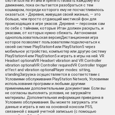
охотиться на Итана и препятствовать каждому его
движению, пока он пытается разобраться с тем
кошмаром, посреди которого ему не посчастливилось
оказаться. • Деревня, живущая своей жизнью, — это
больше, чем просто отдающий мистикой фон для
происходящих в игре ужасов. Деревня — персонаж сам
по себе с тайнами, которые Итан должен раскрыть, и
ужасами, от которых нужно сбежать. Автономная
однопользовательская версияДистанционная игра
которое позволяет пользователям подключаться к
своей системе PlayStation4 или PlayStation5 через
мобильное устройство, компьютер или другую систему
PlayStation4 или PlayStation5 и играть в игры на ней. VR
Headset optionalVR Headset vibration and VR Controller
vibration optionalVR Controller requiredVR Controller trigger
effect and vibration optionalPlayer modes: sitting,
standingЗагрузка осуществляется в соответствии с
Условиями обслуживания PlayStation Network, Условиями
использования программ и любыми другими
применимыми дополнительными документами. Если вы
не согласны выполнять условия, не загружайте
материалы. Дополнительная информация приведена в
Условиях обслуживания. Вы можете загружать эти
данные и играть в них на основной консоли PS5,
связанной с вашей учетной записьью (с помощью