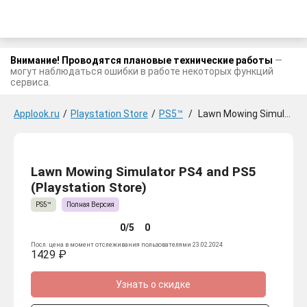
Внимание! Проводятся плановые технические работы
—
могут наблюдаться ошибки в работе некоторых функций
сервиса.
Applook.ru
/
Playstation Store
/
PS5™
/
Lawn Mowing Simulator PS4 and PS5
Lawn Mowing Simulator PS4 and PS5
(Playstation Store)
PS5™
Полная Версия
0/5
0
Посл. цена в момент отслеживания пользователями 23.02.2024
1429 ₽
Узнать о скидке