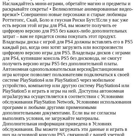
Наслаждайтесь мини-играми, обретайте магию и предметы и
раскрывайте секреты! • Великолепные анимированные видео-
врезки!• Совершенно новые персонажи и старые любимцы
Роттитопс, Скай, Боло и гнусная Риски Бутс!Если у вас уже
есть версия этой игры для PS4, вы можете получить ее
цифровую версию для PS5 без каких-либо дополнительных
затрат – вам не придется снова покупать этот продукт.
Владельцы диска с игрой для PS4 должны вставлять его в PS5
каждый раз, когда они хотят загрузить или воспроизвести
цифровую версию игры для PS5. Владельцы дисков с играми
для PS4, купившие консоль PS5 без дисковода, не смогут
получить версию игры PS5 без дополнительной платы.
Автономная однопользовательская версияДистанционная
игра которое позволяет пользователям подключаться к своей
системе PlayStation4 или PlayStation5 через мобильное
устройство, компьютер или другую систему PlayStation4 или
PlayStation5 и играть в игры на ней. Доступна автономная
играЗагрузка осуществляется в соответствии с Условиями
обслуживания PlayStation Network, Условиями использования
программ и любыми другими применимыми
дополнительными документами. Если вы не согласны
выполнять условия, не загружайте материалы.
Дополнительная информация приведена в Условиях
обслуживания. Вы можете загружать эти данные и играть в
них на основной консоли PS5, связанной с вашей учетной