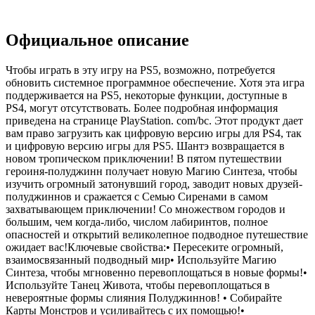
Официальное описание
Чтобы играть в эту игру на PS5, возможно, потребуется
обновить системное программное обеспечение. Хотя эта игра
поддерживается на PS5, некоторые функции, доступные в
PS4, могут отсутствовать. Более подробная информация
приведена на странице PlayStation. com/bc. Этот продукт дает
вам право загрузить как цифровую версию игры для PS4, так
и цифровую версию игры для PS5. Шантэ возвращается в
новом тропическом приключении! В пятом путешествии
героиня-полуджинн получает новую Магию Синтеза, чтобы
изучить огромный затонувший город, заводит новых друзей-
полуджиннов и сражается с Семью Сиренами в самом
захватывающем приключении! Со множеством городов и
большим, чем когда-либо, числом лабиринтов, полное
опасностей и открытий великолепное подводное путешествие
ожидает вас!Ключевые свойства:• Пересеките огромный,
взаимосвязанный подводный мир• Используйте Магию
Синтеза, чтобы мгновенно перевоплощаться в новые формы!•
Используйте Танец Живота, чтобы перевоплощаться в
невероятные формы слияния Полуджиннов! • Собирайте
Карты Монстров и усиливайтесь с их помощью!•