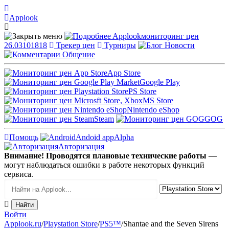
Applook
Applook
мониторинг цен
26.03101818
Трекер цен
Турниры
Новости
Общение
App Store
Google Play
PS Store
MS Store
Nintendo eShop
Steam
GOG
Помощь
Andoid app
Alpha
Авторизация
Внимание! Проводятся плановые технические работы
—
могут наблюдаться ошибки в работе некоторых функций
сервиса.
Войти
Applook.ru
/
Playstation Store
/
PS5™
/
Shantae and the Seven Sirens