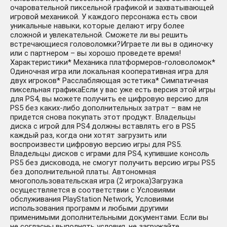
очаровательной пиксельной графикой и захватывающей
игровой механикой. У каждого персонажа есть свои
уникальные навыки, которые делают игру более
сложной и увлекательной. Сможете ли вы решить
встречающиеся головоломки?Играете ли вы в одиночку
или с партнером – вы хорошо проведете время!
Характеристики* Механика платформеров-головоломок*
Одиночная игра или локальная кооперативная игра для
двух игроков* Расслабляющая эстетика* Симпатичная
пиксельная графикаЕсли у вас уже есть версия этой игры
для PS4, вы можете получить ее цифровую версию для
PS5 без каких-либо дополнительных затрат – вам не
придется снова покупать этот продукт. Владельцы
диска с игрой для PS4 должны вставлять его в PS5
каждый раз, когда они хотят загрузить или
воспроизвести цифровую версию игры для PS5.
Владельцы дисков с играми для PS4, купившие консоль
PS5 без дисковода, не смогут получить версию игры PS5
без дополнительной платы. Автономная
многопользовательская игра (2 игрока)Загрузка
осуществляется в соответствии с Условиями
обслуживания PlayStation Network, Условиями
использования программ и любыми другими
применимыми дополнительными документами. Если вы
не согласны выполнять условия, не загружайте