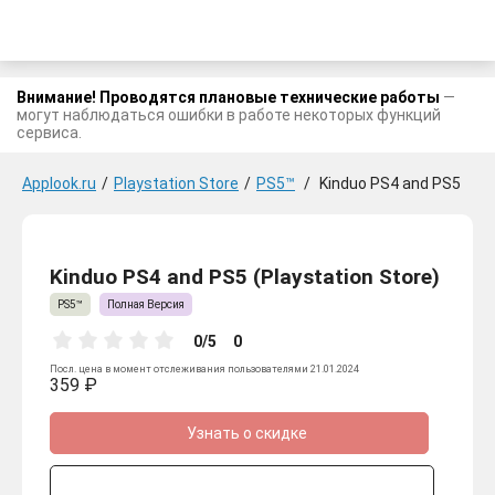
Внимание! Проводятся плановые технические работы
—
могут наблюдаться ошибки в работе некоторых функций
сервиса.
Applook.ru
/
Playstation Store
/
PS5™
/
Kinduo PS4 and PS5
Kinduo PS4 and PS5 (Playstation Store)
PS5™
Полная Версия
0/5
0
Посл. цена в момент отслеживания пользователями 21.01.2024
359 ₽
Узнать о скидке