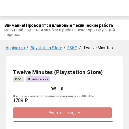
Внимание! Проводятся плановые технические работы
—
могут наблюдаться ошибки в работе некоторых функций
сервиса.
Applook.ru
/
Playstation Store
/
PS5™
/
Twelve Minutes
Twelve Minutes (Playstation Store)
PS5™
Полная Версия
0/5
0
Посл. цена в момент отслеживания пользователями 23.02.2024
1789 ₽
Узнать о скидке