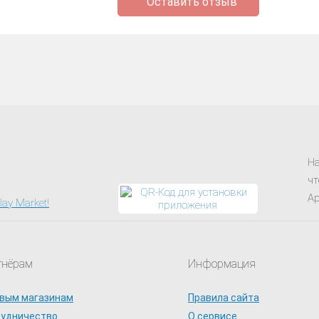
Оставить отзыв
На
чт
Ap
тнёрам
Информация
вым магазинам
Правила сайта
рудничество
О сервисе