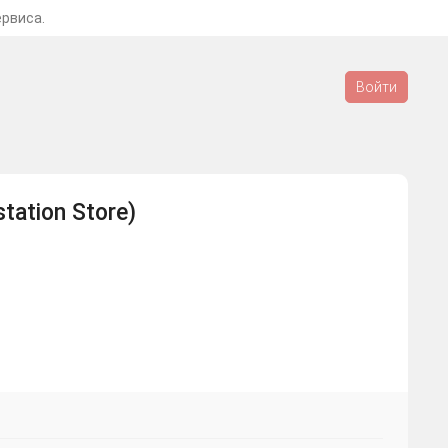
ервиса.
Войти
tation Store)