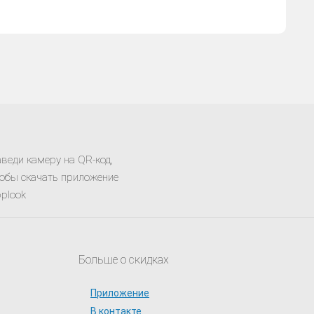
веди камеру на QR-код,
обы скачать приложение
plook
Больше о скидках
Приложение
В контакте