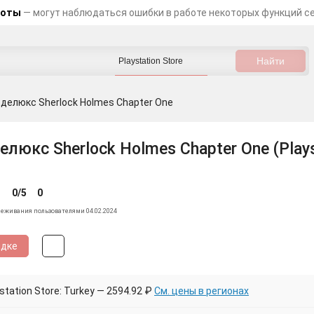
боты
— могут наблюдаться ошибки в работе некоторых функций с
делюкс Sherlock Holmes Chapter One
люкс Sherlock Holmes Chapter One (Plays
0/5
0
леживания пользователями 04.02.2024
идке
tation Store: Turkey — 2594.92 ₽
См. цены в регионах