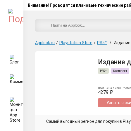
Внимание! Проводятся плановые технические ра
Applook.ru
/
Playstation Store
/
PS5™
/
Издание 
Издание де
PS5™
Комплект
Посл. цена в момент отс
4279 ₽
Узнать о ск
Самый выгодный регион для покупки в Plays