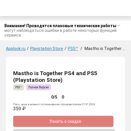
Внимание! Проводятся плановые технические работы
—
могут наблюдаться ошибки в работе некоторых функций
сервиса.
Applook.ru
/
Playstation Store
/
PS5™
/
Mastho is Together PS4 and PS5
Mastho is Together PS4 and PS5
(Playstation Store)
PS5™
Полная Версия
0/5
0
Посл. цена в момент отслеживания пользователями 21.01.2024
359 ₽
Узнать о скидке