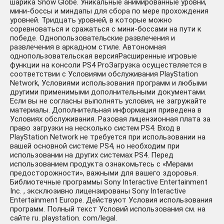
шарика Snow Globe. Уникальные анимированные уровни,
мини-боссы и миндапы для сбора по мере прохождения
уровней. Тридцать уровней, в которые можно
соревноваться и сражаться с мини-боссами на пути к
победе. Однопользовательские развлечения и
развлечения в аркадном стиле. Автономная
однопользовательская версияРасширенные игровые
функции на консоли PS4 ProЗагрузка осуществляется в
соответствии с Условиями обслуживания PlayStation
Network, Условиями использования программ и любыми
другими применимыми дополнительными документами.
Если вы не согласны выполнять условия, не загружайте
материалы. Дополнительная информация приведена в
Условиях обслуживания. Разовая лицензионная плата за
право загрузки на несколько систем PS4. Вход в
PlayStation Network не требуется при использовании на
вашей основной системе PS4, но необходим при
использовании на других системах PS4. Перед
использованием продукта ознакомьтесь с «Мерами
предосторожности», важными для вашего здоровья.
Библиотечные программы Sony Interactive Entertainment
Inc. , эксклюзивно лицензированы Sony Interactive
Entertainment Europe. Действуют Условия использования
программ. Полный текст Условий использования см. на
сайте ru. playstation. com/legal.