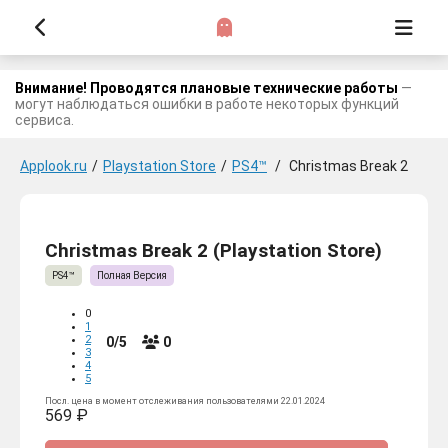
Внимание! Проводятся плановые технические работы
—
могут наблюдаться ошибки в работе некоторых функций
сервиса.
Applook.ru
/
Playstation Store
/
PS4™
/
Christmas Break 2
Christmas Break 2 (Playstation Store)
PS4™
Полная Версия
0
1
2
0/5
0
3
4
5
Посл. цена в момент отслеживания пользователями 22.01.2024
569 ₽