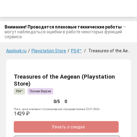
Внимание! Проводятся плановые технические работы
—
могут наблюдаться ошибки в работе некоторых функций
сервиса.
Applook.ru
/
Playstation Store
/
PS4™
/
Treasures of the Aegean
Treasures of the Aegean (Playstation
Store)
PS4™
Полная Версия
0/5
0
Посл. цена в момент отслеживания пользователями 23.01.2024
1429 ₽
Узнать о скидке