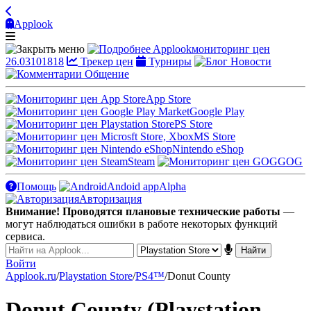
Applook
Applook
мониторинг цен
26.03101818
Трекер цен
Турниры
Новости
Общение
App Store
Google Play
PS Store
MS Store
Nintendo eShop
Steam
GOG
Помощь
Andoid app
Alpha
Авторизация
Внимание! Проводятся плановые технические работы
—
могут наблюдаться ошибки в работе некоторых функций
сервиса.
Войти
Applook.ru
/
Playstation Store
/
PS4™
/
Donut County
Donut County (Playstation