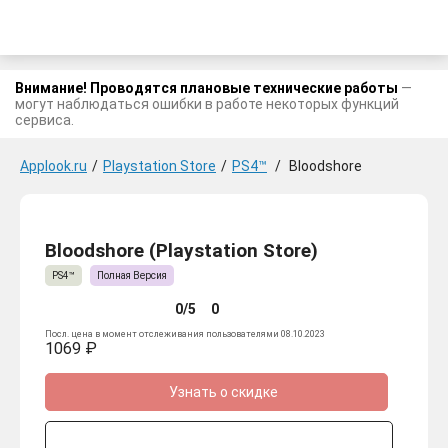
Внимание! Проводятся плановые технические работы
—
могут наблюдаться ошибки в работе некоторых функций
сервиса.
Applook.ru
/
Playstation Store
/
PS4™
/
Bloodshore
Bloodshore (Playstation Store)
PS4™
Полная Версия
0/5
0
Посл. цена в момент отслеживания пользователями 08.10.2023
1069 ₽
Узнать о скидке