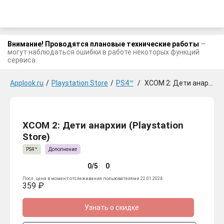
Внимание! Проводятся плановые технические работы
—
могут наблюдаться ошибки в работе некоторых функций
сервиса.
Applook.ru
/
Playstation Store
/
PS4™
/
XCOM 2: Дети анархии
XCOM 2: Дети анархии (Playstation
Store)
PS4™
Дополнение
0/5
0
Посл. цена в момент отслеживания пользователями 22.01.2024
359 ₽
Узнать о скидке