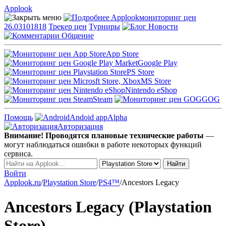
Applook
Applook
мониторинг цен
26.03101818
Трекер цен
Турниры
Новости
Общение
App Store
Google Play
PS Store
MS Store
Nintendo eShop
Steam
GOG
Помощь
Andoid app
Alpha
Авторизация
Внимание! Проводятся плановые технические работы
—
могут наблюдаться ошибки в работе некоторых функций
сервиса.
Войти
Applook.ru
/
Playstation Store
/
PS4™
/
Ancestors Legacy
Ancestors Legacy (Playstation
Store)