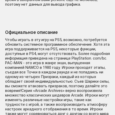
поэтому нет данных для вывода графика.
Официальное описание
Чтобы играть в эту игру на PS5, возможно, потребуется
обновить системное программное обеспечение. Хотя эта
игра поддерживается на PS5, некоторые функции,
доступные в PS4, могут отсутствовать. Более подробная
информация приведена на странице PlayStation. com/bc.
PAC-MAN - это игра в жанре экшн, выпущенная
компанией NAMCO в 1980 году. Игроки проходят этапы,
съедая все Точки в каждом раунде и не попадаясь ни
одному из четырех Призраки, каждый из которых
обладает своей индивидуальностью. Съев Шарики силы,
вы сможете атаковать призраков, поэтому делайте это
вовремя!Серия «Arcade Archives» верно воспроизвела
множество классических шедевров Arcade. Игроки могут
изменять различные настройки игры, такие как
трудности с игрой, а также воспроизводить атмосферу
настроек аркадного отображения в то время. Игроки
также могут соревноваться друг с другом со всего мира