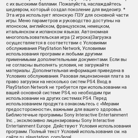
с их высокими баллами. Пожалуйста, наслаждайтесь
шедевром, который создал поколение для видеоигр. *
Эта игра использует японскую ПЗУ для основной части
игры. Меню параметров и руководство доступны на
японском, английском, французском, немецком,
итальянском и испанском языках. Автономная
многопользовательская игра (2 игрока)Загрузка
осуществляется в соответствии с Условиями
обслуживания PlayStation Network, Условиями
использования программ и любыми другими
применимыми дополнительными документами. Если вы
не согласны выполнять условия, не загружайте
материалы. Дополнительная информация приведена в
Условиях обслуживания. Разовая лицензионная плата за
право загрузки на несколько систем PS4. Вход в
PlayStation Network не требуется при использовании на
вашей основной системе PS4, но необходим при
использовании на других системах PS4. Перед
использованием продукта ознакомьтесь с «Мерами
предосторожности», важными для вашего здоровья.
Библиотечные программы Sony Interactive Entertainment
Inc. , эксклюзивно лицензированы Sony Interactive
Entertainment Europe. Действуют Условия использования
программ. Полный текст Условий использования см. на
сайте ru. playstation. com/legal.