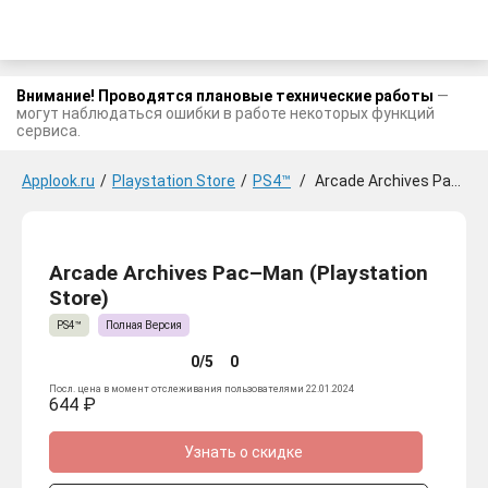
Внимание! Проводятся плановые технические работы
—
могут наблюдаться ошибки в работе некоторых функций
сервиса.
Applook.ru
/
Playstation Store
/
PS4™
/
Arcade Archives Pac-Man
Arcade Archives Pac–Man (Playstation
Store)
PS4™
Полная Версия
0/5
0
Посл. цена в момент отслеживания пользователями 22.01.2024
644 ₽
Узнать о скидке