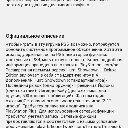
поэтому нет данных для вывода графика.
Официальное описание
Чтобы играть в эту игру на PS5, возможно, потребуется
обновить системное программное обеспечение. Хотя эта
игра поддерживается на PS5, некоторые функции,
доступные в PS4, могут отсутствовать. Более подробная
информация приведена на странице PlayStation. com/bc.
Расширенная премиум-версия Hunt: Showdown — Deluxe
Edition включает в себя стандартную игру и 4
дополнения!- Hunt: Showdown (стандартная игра)-
Последний рывок (одно оружие)- Преемница Йороны
(один охотник)- Легенды Байу (два охотника, два
оружия, 500 кровавых облигаций)- Фантом (один
охотник)Сетевая многопользовательская игра (2-12
игрока). Требуется оплаченная подписка на
PlayStation Plus. Для использования сетевых функций
требуется учетная запись. Сетевые функции
предоставляются в соответствии с нашими условиями
обслуживания (playstationnetwork. com/terms-of-service),