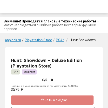
Внимание! Проводятся плановые технические работы
—
могут наблюдаться ошибки в работе некоторых функций
сервиса.
Applook.ru
/
Playstation Store
/
PS4™
/
Hunt: Showdown – Deluxe Edition
Hunt: Showdown – Deluxe Edition
(Playstation Store)
PS4™
Комплект
0/5
0
Посл. цена в момент отслеживания пользователями 23.01.2024
3579 ₽
Узнать о скидке