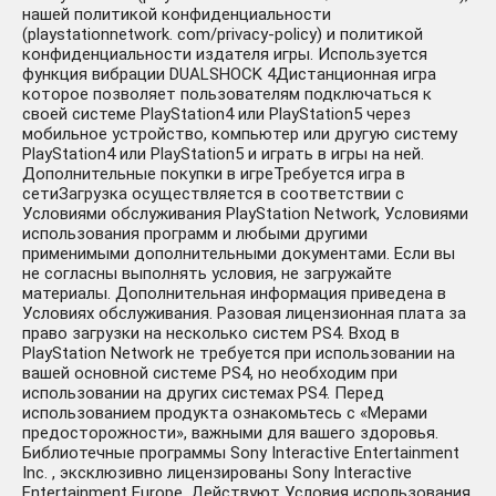
нашей политикой конфиденциальности
(playstationnetwork. com/privacy-policy) и политикой
конфиденциальности издателя игры. Используется
функция вибрации DUALSHOCK 4Дистанционная игра
которое позволяет пользователям подключаться к
своей системе PlayStation4 или PlayStation5 через
мобильное устройство, компьютер или другую систему
PlayStation4 или PlayStation5 и играть в игры на ней.
Дополнительные покупки в игреТребуется игра в
сетиЗагрузка осуществляется в соответствии с
Условиями обслуживания PlayStation Network, Условиями
использования программ и любыми другими
применимыми дополнительными документами. Если вы
не согласны выполнять условия, не загружайте
материалы. Дополнительная информация приведена в
Условиях обслуживания. Разовая лицензионная плата за
право загрузки на несколько систем PS4. Вход в
PlayStation Network не требуется при использовании на
вашей основной системе PS4, но необходим при
использовании на других системах PS4. Перед
использованием продукта ознакомьтесь с «Мерами
предосторожности», важными для вашего здоровья.
Библиотечные программы Sony Interactive Entertainment
Inc. , эксклюзивно лицензированы Sony Interactive
Entertainment Europe. Действуют Условия использования