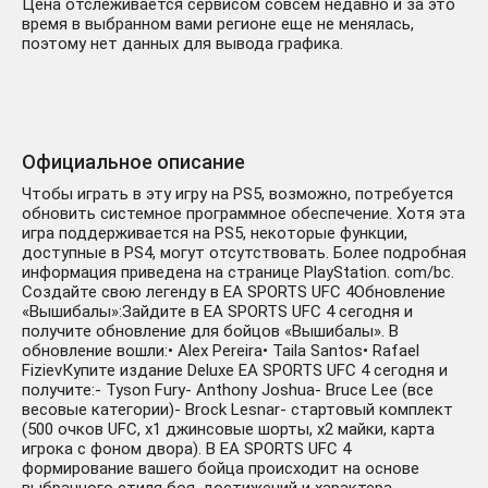
Цена отслеживается сервисом совсем недавно и за это
время в выбранном вами регионе еще не менялась,
поэтому нет данных для вывода графика.
Официальное описание
Чтобы играть в эту игру на PS5, возможно, потребуется
обновить системное программное обеспечение. Хотя эта
игра поддерживается на PS5, некоторые функции,
доступные в PS4, могут отсутствовать. Более подробная
информация приведена на странице PlayStation. com/bc.
Создайте свою легенду в EA SPORTS UFC 4Обновление
«Вышибалы»:Зайдите в EA SPORTS UFC 4 сегодня и
получите обновление для бойцов «Вышибалы». В
обновление вошли:• Alex Pereira• Taila Santos• Rafael
FizievКупите издание Deluxe EA SPORTS UFC 4 сегодня и
получите:- Tyson Fury- Anthony Joshua- Bruce Lee (все
весовые категории)- Brock Lesnar- стартовый комплект
(500 очков UFC, x1 джинсовые шорты, x2 майки, карта
игрока с фоном двора). В EA SPORTS UFC 4
формирование вашего бойца происходит на основе