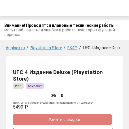
Внимание! Проводятся плановые технические работы
—
могут наблюдаться ошибки в работе некоторых функций
сервиса.
Applook.ru
/
Playstation Store
/
PS4™
/
UFC 4 Издание Deluxe
UFC 4 Издание Deluxe (Playstation
Store)
PS4™
Комплект
0/5
0
Посл. цена в момент отслеживания пользователями 22.01.2024
5499 ₽
Узнать о скидке