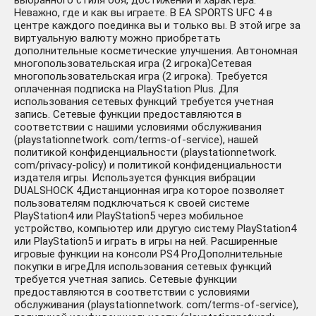
выбранного стиля боя, достижений и характера.
Неважно, где и как вы играете. В EA SPORTS UFC 4 в
центре каждого поединка вы и только вы. В этой игре за
виртуальную валюту можно приобретать
дополнительные косметические улучшения. Автономная
многопользовательская игра (2 игрока)Сетевая
многопользовательская игра (2 игрока). Требуется
оплаченная подписка на PlayStation Plus. Для
использования сетевых функций требуется учетная
запись. Сетевые функции предоставляются в
соответствии с нашими условиями обслуживания
(playstationnetwork. com/terms-of-service), нашей
политикой конфиденциальности (playstationnetwork.
com/privacy-policy) и политикой конфиденциальности
издателя игры. Используется функция вибрации
DUALSHOCK 4Дистанционная игра которое позволяет
пользователям подключаться к своей системе
PlayStation4 или PlayStation5 через мобильное
устройство, компьютер или другую систему PlayStation4
или PlayStation5 и играть в игры на ней. Расширенные
игровые функции на консоли PS4 ProДополнительные
покупки в игреДля использования сетевых функций
требуется учетная запись. Сетевые функции
предоставляются в соответствии с условиями
обслуживания (playstationnetwork. com/terms-of-service),