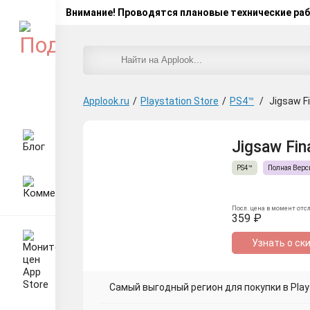
Внимание! Проводятся плановые технические ра
Applook.ru
/
Playstation Store
/
PS4™
/
Jigsaw F
Jigsaw Fina
PS4™
Полная Верс
Посл. цена в момент отс
359 ₽
Узнать о ск
Самый выгодный регион для покупки в Plays