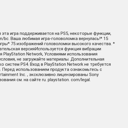
я эта игра поддерживается на PS5, некоторые функции,
m/bc. Ваша любимая игра-головоломка вернулась!* 15
гры* 75 изображений головоломки высокого качества. *
ательская версияИспользуется функция вибрации
PlayStation Network, Условиями использования
словия, не загружайте материалы. Дополнительная
 систем PS4. Вход в PlayStation Network не требуется
4. Перед использованием продукта ознакомьтесь с
tainment Inc. , эксклюзивно лицензированы Sony
ния см. на сайте ru. playstation. com/legal.