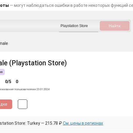
боты
— могут наблюдаться ошибки в работе некоторых функций с
inale
le (Playstation Store)
ия
0/5
0
леживания пользователями 23.01.2024
идке
tation Store: Turkey — 215.78 ₽
См. цены в регионах