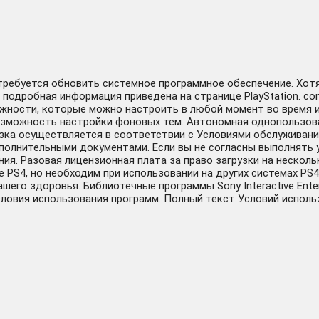
отребуется обновить системное программное обеспечение. Хот
 подробная информация приведена на странице PlayStation. co
ожности, которые можно настроить в любой момент во время и
озможность настройки фоновых тем. Автономная однопользов
ка осуществляется в соответствии с Условиями обслуживания 
олнительными документами. Если вы не согласны выполнять у
я. Разовая лицензионная плата за право загрузки на несколько
е PS4, но необходим при использовании на других системах PS
го здоровья. Библиотечные программы Sony Interactive Enter
словия использования программ. Полный текст Условий использова