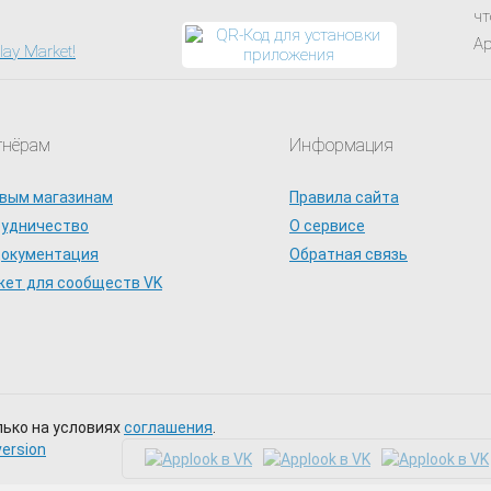
чт
Ap
тнёрам
Информация
вым магазинам
Правила сайта
рудничество
О сервисе
документация
Обратная связь
ет для сообществ VK
лько на условиях
соглашения
.
version