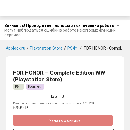
Внимание! Проводятся плановые технические работы
—
могут наблюдаться ошибки в работе некоторых функций
сервиса.
Applook.ru
/
Playstation Store
/
PS4™
/
FOR HONOR - Complete Edition WW
FOR HONOR – Complete Edition WW
(Playstation Store)
PS4™
Комплект
0/5
0
Посл. цена в момент отслеживания пользователями 16.11.2023
5999 ₽
Узнать о скидке