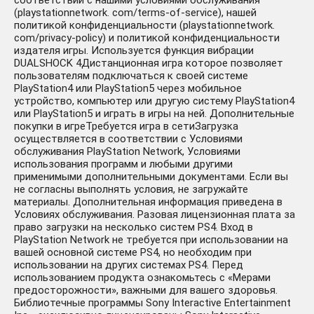
соответствии с нашими условиями обслуживания
(playstationnetwork. com/terms-of-service), нашей
политикой конфиденциальности (playstationnetwork.
com/privacy-policy) и политикой конфиденциальности
издателя игры. Используется функция вибрации
DUALSHOCK 4Дистанционная игра которое позволяет
пользователям подключаться к своей системе
PlayStation4 или PlayStation5 через мобильное
устройство, компьютер или другую систему PlayStation4
или PlayStation5 и играть в игры на ней. Дополнительные
покупки в игреТребуется игра в сетиЗагрузка
осуществляется в соответствии с Условиями
обслуживания PlayStation Network, Условиями
использования программ и любыми другими
применимыми дополнительными документами. Если вы
не согласны выполнять условия, не загружайте
материалы. Дополнительная информация приведена в
Условиях обслуживания. Разовая лицензионная плата за
право загрузки на несколько систем PS4. Вход в
PlayStation Network не требуется при использовании на
вашей основной системе PS4, но необходим при
использовании на других системах PS4. Перед
использованием продукта ознакомьтесь с «Мерами
предосторожности», важными для вашего здоровья.
Библиотечные программы Sony Interactive Entertainment