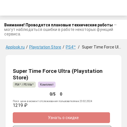
Внимание! Проводятся плановые технические работы
—
могут наблюдаться ошибки в работе некоторых функций
сервиса.
Applook.ru
/
Playstation Store
/
PS4™
/
Super Time Force Ultra
Super Time Force Ultra (Playstation
Store)
PS4™ / PS Vita™
Комплект
0/5
0
Посл. цена в момент отслеживания пользователями 23.02.2024
1219 ₽
Узнать о скидке