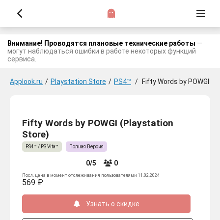
Внимание! Проводятся плановые технические работы
—
могут наблюдаться ошибки в работе некоторых функций
сервиса.
Applook.ru
/
Playstation Store
/
PS4™
/
Fifty Words by POWGI
Fifty Words by POWGI (Playstation
Store)
PS4™ / PS Vita™
Полная Версия
0/5
0
Посл. цена в момент отслеживания пользователями 11.02.2024
569 ₽
Узнать о скидке