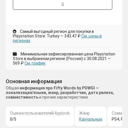
Самый выгодный регион для покупки в
Playstation Store: Turkey — 343.47 ₽
См. цены в
регионах
Минимальная зафиксированная цена Playstation
Store в выбранном регионе (Россия) с 30.08.2021 —
569 ₽
См. график
Основная информация
Общая
информация про Fifty Words by POWGI —
локализация/языки, жанр, разработчик, дата релиза,
совместимость
и прочие характеристики.
Оценка пользователей Applook
Жанр
Совмес
0/5
Казуальные
PS4, PS 