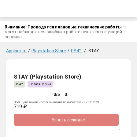
Внимание! Проводятся плановые технические работы
—
могут наблюдаться ошибки в работе некоторых функций
сервиса.
Applook.ru
/
Playstation Store
/
PS4™
/
STAY
STAY (Playstation Store)
PS4™
Полная Версия
0/5
0
Посл. цена в момент отслеживания пользователями 21.01.2024
719 ₽
Узнать о скидке