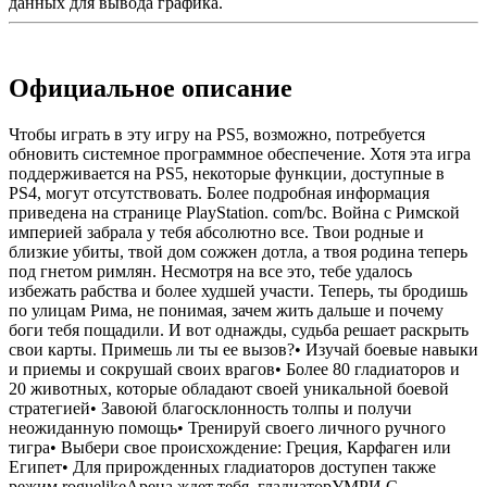
данных для вывода графика.
Официальное описание
Чтобы играть в эту игру на PS5, возможно, потребуется
обновить системное программное обеспечение. Хотя эта игра
поддерживается на PS5, некоторые функции, доступные в
PS4, могут отсутствовать. Более подробная информация
приведена на странице PlayStation. com/bc. Война с Римской
империей забрала у тебя абсолютно все. Твои родные и
близкие убиты, твой дом сожжен дотла, а твоя родина теперь
под гнетом римлян. Несмотря на все это, тебе удалось
избежать рабства и более худшей участи. Теперь, ты бродишь
по улицам Рима, не понимая, зачем жить дальше и почему
боги тебя пощадили. И вот однажды, судьба решает раскрыть
свои карты. Примешь ли ты ее вызов?• Изучай боевые навыки
и приемы и сокрушай своих врагов• Более 80 гладиаторов и
20 животных, которые обладают своей уникальной боевой
стратегией• Завоюй благосклонность толпы и получи
неожиданную помощь• Тренируй своего личного ручного
тигра• Выбери свое происхождение: Греция, Карфаген или
Египет• Для прирожденных гладиаторов доступен также
режим roguelikeАрена ждет тебя, гладиаторУМРИ С