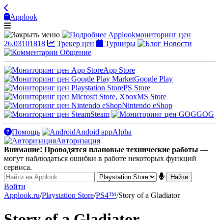
Applook
Applook
мониторинг цен
26.03101818
Трекер цен
Турниры
Новости
Общение
App Store
Google Play
PS Store
MS Store
Nintendo eShop
Steam
GOG
Помощь
Andoid app
Alpha
Авторизация
Внимание! Проводятся плановые технические работы
—
могут наблюдаться ошибки в работе некоторых функций
сервиса.
Войти
Applook.ru
/
Playstation Store
/
PS4™
/
Story of a Gladiator
Story of a Gladiator